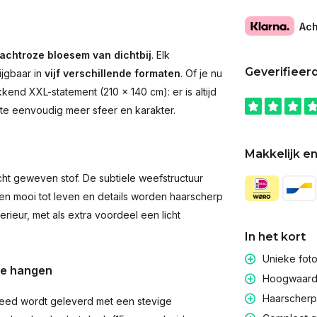
Ach
achtroze bloesem van dichtbij
. Elk
Geverifieer
ijgbaar in
vijf verschillende formaten
. Of je nu
end XXL-statement (210 × 140 cm): er is altijd
imte eenvoudig meer sfeer en karakter.
Makkelijk en
t geweven stof. De subtiele weefstructuur
men mooi tot leven en details worden haarscherp
rieur, met als extra voordeel een licht
In het kort
Unieke fot
te hangen
Hoogwaardig
Haarscherpe
eed wordt geleverd met een stevige