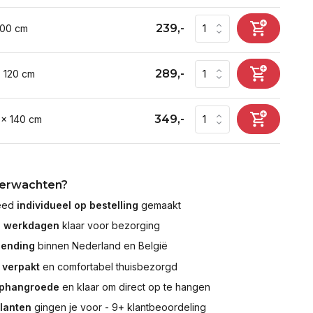
239,-
100 cm
289,-
x 120 cm
349,-
 x 140 cm
verwachten?
leed
individueel op bestelling
gemaakt
7 werkdagen
klaar voor bezorging
zending
binnen Nederland en België
 verpakt
en comfortabel thuisbezorgd
ophangroede
en klaar om direct op te hangen
klanten
gingen je voor - 9+ klantbeoordeling