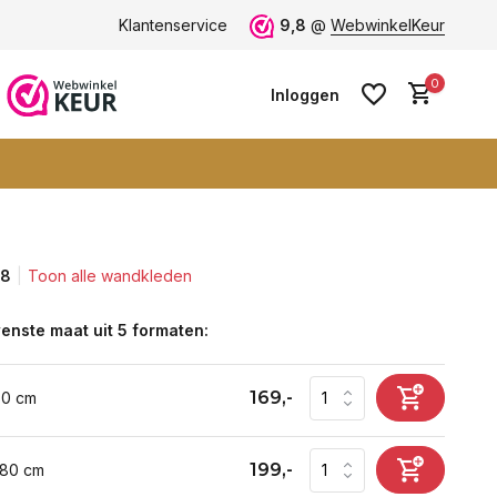
ten -
klantbeoordeling 9+
Klantenservice
Grootste collectie -
9,8
@
WebwinkelKeur
ruim 600+ wa
0
Inloggen
,8
Toon alle wandkleden
Account aanmaken
Account aanmaken
enste maat uit 5 formaten:
169,-
60 cm
199,-
 80 cm