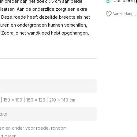
Compleet g
m breder dan het doek (15 cm aan beide
laatsen. Aan de onderzijde zorgt een extra
Aan verlangli
n. Deze roede heeft dezelfde breedte als het
muren en ondergronden kunnen verschillen,
 Zodra je het wandkleed hebt opgehangen,
| 150 x 100 | 180 x 120 | 210 x 140 cm
tuur
en en onder voor roede, rondom
rt garen