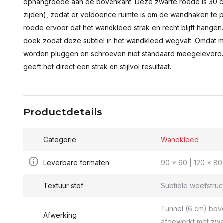
ophangroede aan de bovenkant. Deze zwarte roede is 30 c
zijden), zodat er voldoende ruimte is om de wandhaken te p
roede ervoor dat het wandkleed strak en recht blijft hange
doek zodat deze subtiel in het wandkleed wegvalt. Omdat 
worden pluggen en schroeven niet standaard meegeleverd.
geeft het direct een strak en stijlvol resultaat.
Productdetails
Categorie
Wandkleed
Leverbare formaten
90 x 60 | 120 x 80 
Textuur stof
Subtiele weefstruc
Tunnel (6 cm) bov
Afwerking
afgewerkt met zwa