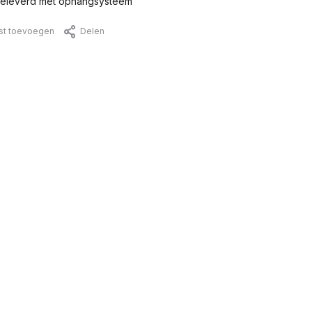
eleverd met ophangsysteem
jst toevoegen
Delen