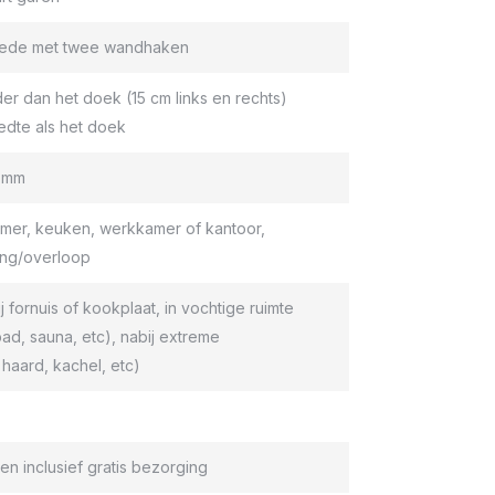
roede met twee wandhaken
er dan het doek (15 cm links en rechts)
edte als het doek
9 mm
er, keuken, werkkamer of kantoor,
ang/overloop
ij fornuis of kookplaat, in vochtige ruimte
d, sauna, etc), nabij extreme
haard, kachel, etc)
en inclusief gratis bezorging