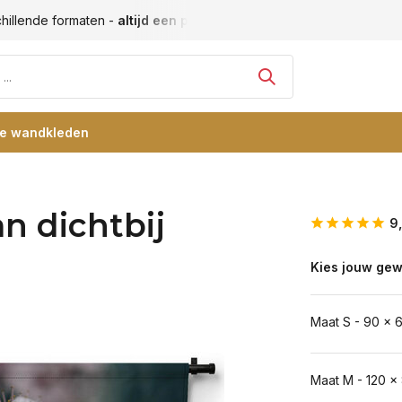
hillende formaten -
altijd een passende maat
Vele blije klan
re wandkleden
n dichtbij
9
Kies jouw gew
Maat S - 90 x 
Maat M - 120 x