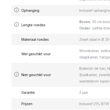
Ophanging
Inclusief ophang
Boven:
30 cm bred
Lengte roedes
Onder:
zelfde bre
Materiaal roedes
Zwart staal in Ø 2
Woonkamer, eetkam
Wel geschikt voor
slaapkamer, hal/g
Buiten/in de tuin, b
Niet geschikt voor
(badkamer, zwemba
warmtebron (open 
Garantie
2 jaar
Prijzen
Inclusief 21% BTW 