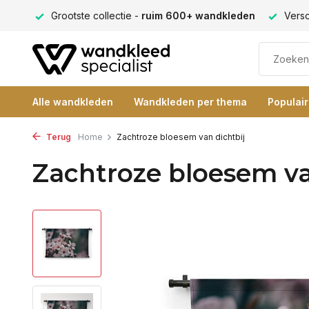
ng 9+
Grootste collectie -
ruim 600+ wandkleden
Versc
Alle wandkleden
Wandkleden per thema
Populai
Terug
Home
Zachtroze bloesem van dichtbij
Zachtroze bloesem va