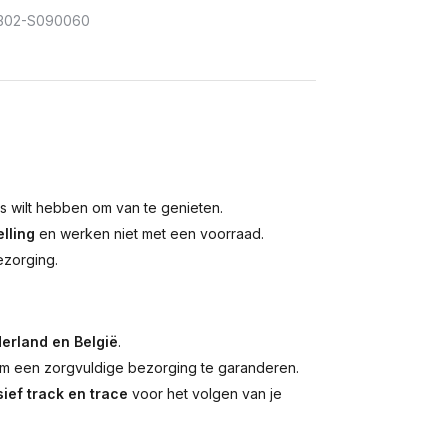
302-S090060
is wilt hebben om van te genieten.
lling
en werken niet met een voorraad.
ezorging.
erland en België
.
 een zorgvuldige bezorging te garanderen.
ief track en trace
voor het volgen van je