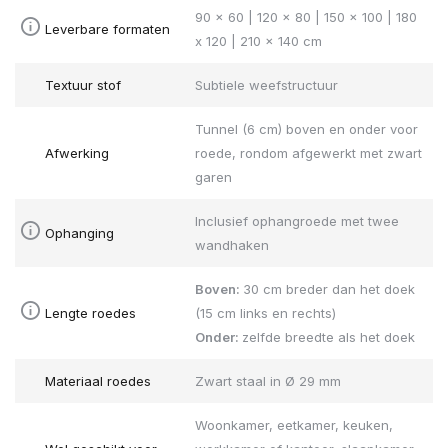
90 x 60 | 120 x 80 | 150 x 100 | 180
Leverbare formaten
x 120 | 210 x 140 cm
Textuur stof
Subtiele weefstructuur
Tunnel (6 cm) boven en onder voor
Afwerking
roede, rondom afgewerkt met zwart
garen
Inclusief ophangroede met twee
Ophanging
wandhaken
Boven:
30 cm breder dan het doek
Lengte roedes
(15 cm links en rechts)
Onder:
zelfde breedte als het doek
Materiaal roedes
Zwart staal in Ø 29 mm
Woonkamer, eetkamer, keuken,