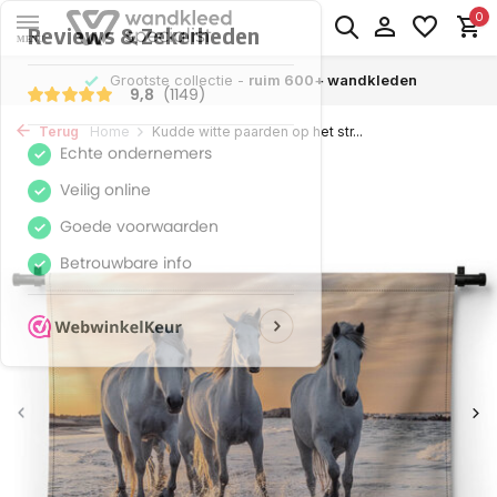
0
MENU
Grootste collectie -
ruim 600+ wandkleden
Terug
Home
Kudde witte paarden op het str...