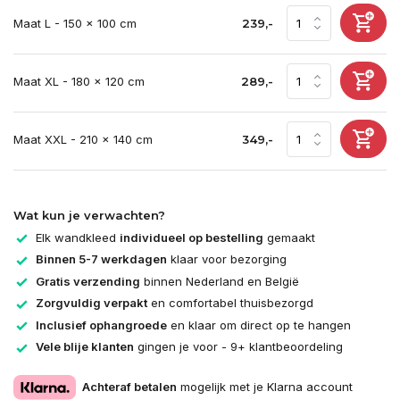
Maat L - 150 x 100 cm
239,-
Maat XL - 180 x 120 cm
289,-
Maat XXL - 210 x 140 cm
349,-
Wat kun je verwachten?
Elk wandkleed
individueel op bestelling
gemaakt
Binnen 5-7 werkdagen
klaar voor bezorging
Gratis verzending
binnen Nederland en België
Zorgvuldig verpakt
en comfortabel thuisbezorgd
Inclusief ophangroede
en klaar om direct op te hangen
Vele blije klanten
gingen je voor - 9+ klantbeoordeling
Achteraf betalen
mogelijk met je Klarna account