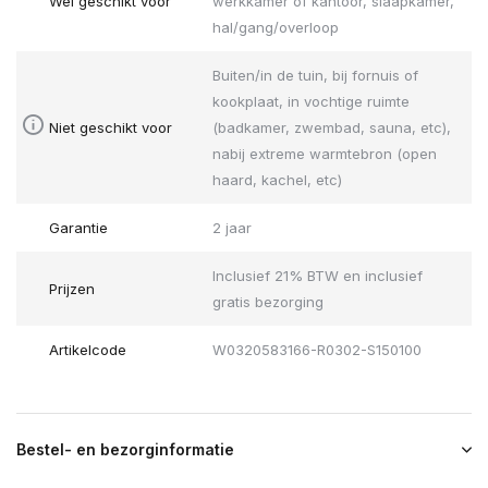
Wel geschikt voor
werkkamer of kantoor, slaapkamer,
hal/gang/overloop
Buiten/in de tuin, bij fornuis of
kookplaat, in vochtige ruimte
Niet geschikt voor
(badkamer, zwembad, sauna, etc),
nabij extreme warmtebron (open
haard, kachel, etc)
Garantie
2 jaar
Inclusief 21% BTW en inclusief
Prijzen
gratis bezorging
Artikelcode
W0320583166-R0302-S150100
Bestel- en bezorginformatie