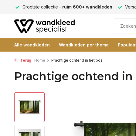
ng 9+
Grootste collectie -
ruim 600+ wandkleden
Versc
Alle wandkleden
Wandkleden per thema
Populai
Terug
Home
Prachtige ochtend in het bos
Prachtige ochtend in