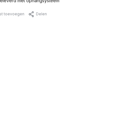
eleverd met ophangsysteem
jst toevoegen
Delen