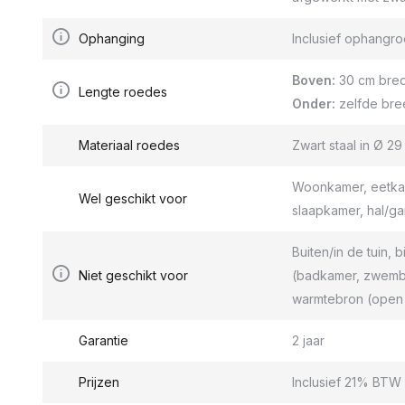
Ophanging
Inclusief ophang
Boven:
30 cm bred
Lengte roedes
Onder:
zelfde bre
Materiaal roedes
Zwart staal in Ø 2
Woonkamer, eetkam
Wel geschikt voor
slaapkamer, hal/g
Buiten/in de tuin, b
Niet geschikt voor
(badkamer, zwemba
warmtebron (open 
Garantie
2 jaar
Prijzen
Inclusief 21% BTW 