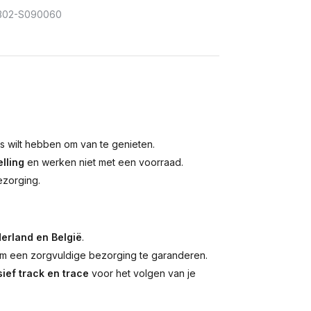
302-S090060
is wilt hebben om van te genieten.
lling
en werken niet met een voorraad.
ezorging.
erland en België
.
 een zorgvuldige bezorging te garanderen.
ief track en trace
voor het volgen van je