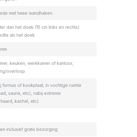
roede met twee wandhaken
er dan het doek (15 cm links en rechts)
edte als het doek
9 mm
er, keuken, werkkamer of kantoor,
ang/overloop
ij fornuis of kookplaat, in vochtige ruimte
d, sauna, etc), nabij extreme
haard, kachel, etc)
en inclusief gratis bezorging