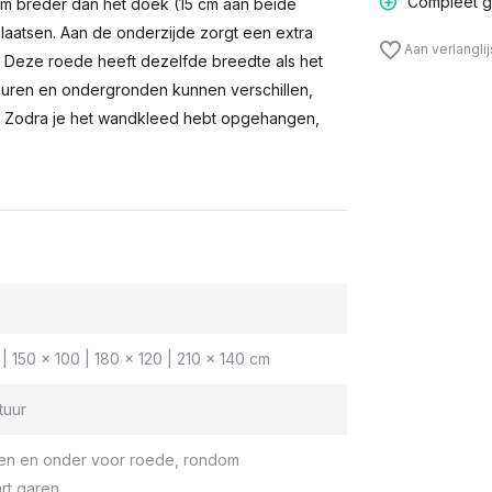
Compleet g
m breder dan het doek (15 cm aan beide
laatsen. Aan de onderzijde zorgt een extra
Aan verlangli
n. Deze roede heeft dezelfde breedte als het
muren en ondergronden kunnen verschillen,
 Zodra je het wandkleed hebt opgehangen,
| 150 x 100 | 180 x 120 | 210 x 140 cm
tuur
en en onder voor roede, rondom
rt garen