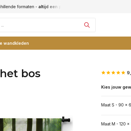
hillende formaten -
altijd een passende maat
Vele blije klan
re wandkleden
 het bos
9
Kies jouw gew
Maat S - 90 x 
Maat M - 120 x