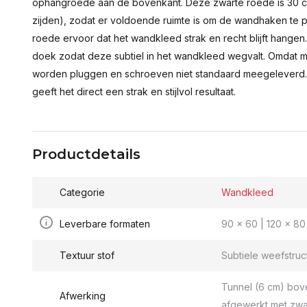
ophangroede aan de bovenkant. Deze zwarte roede is 30 c
zijden), zodat er voldoende ruimte is om de wandhaken te p
roede ervoor dat het wandkleed strak en recht blijft hange
doek zodat deze subtiel in het wandkleed wegvalt. Omdat 
worden pluggen en schroeven niet standaard meegeleverd.
geeft het direct een strak en stijlvol resultaat.
Productdetails
Categorie
Wandkleed
Leverbare formaten
90 x 60 | 120 x 80 
Textuur stof
Subtiele weefstruc
Tunnel (6 cm) bov
Afwerking
afgewerkt met zwa