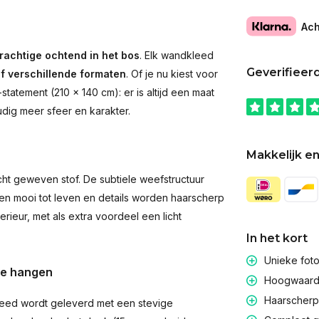
Ach
rachtige ochtend in het bos
. Elk wandkleed
Geverifieer
jf verschillende formaten
. Of je nu kiest voor
atement (210 × 140 cm): er is altijd een maat
udig meer sfeer en karakter.
Makkelijk en
t geweven stof. De subtiele weefstructuur
men mooi tot leven en details worden haarscherp
rieur, met als extra voordeel een licht
In het kort
Unieke fot
te hangen
Hoogwaardig
Haarscherpe
eed wordt geleverd met een stevige