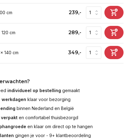
239,-
100 cm
289,-
x 120 cm
349,-
 x 140 cm
verwachten?
leed
individueel op bestelling
gemaakt
7 werkdagen
klaar voor bezorging
zending
binnen Nederland en België
 verpakt
en comfortabel thuisbezorgd
ophangroede
en klaar om direct op te hangen
klanten
gingen je voor - 9+ klantbeoordeling