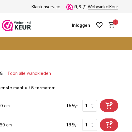
ten -
klantbeoordeling 9+
Klantenservice
Grootste collectie -
9,8
@
WebwinkelKeur
ruim 600+ wa
0
Inloggen
,8
Toon alle wandkleden
Account aanmaken
Account aanmaken
enste maat uit 5 formaten:
169,-
60 cm
199,-
 80 cm