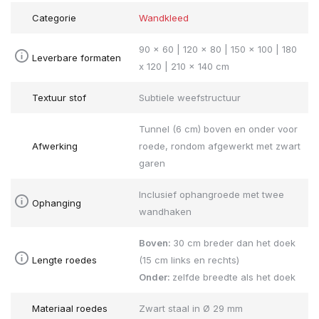
Categorie
Wandkleed
90 x 60 | 120 x 80 | 150 x 100 | 180
Leverbare formaten
x 120 | 210 x 140 cm
Textuur stof
Subtiele weefstructuur
Tunnel (6 cm) boven en onder voor
Afwerking
roede, rondom afgewerkt met zwart
garen
Inclusief ophangroede met twee
Ophanging
wandhaken
Boven:
30 cm breder dan het doek
Lengte roedes
(15 cm links en rechts)
Onder:
zelfde breedte als het doek
Materiaal roedes
Zwart staal in Ø 29 mm