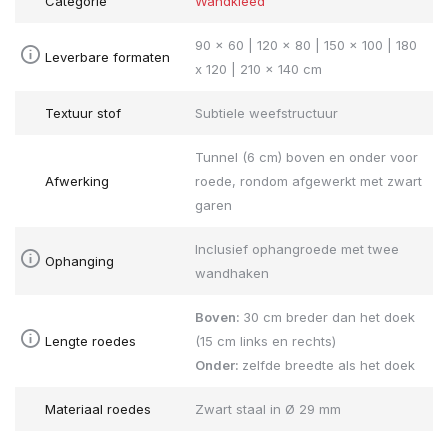
Categorie
Wandkleed
90 x 60 | 120 x 80 | 150 x 100 | 180
Leverbare formaten
x 120 | 210 x 140 cm
Textuur stof
Subtiele weefstructuur
Tunnel (6 cm) boven en onder voor
Afwerking
roede, rondom afgewerkt met zwart
garen
Inclusief ophangroede met twee
Ophanging
wandhaken
Boven:
30 cm breder dan het doek
Lengte roedes
(15 cm links en rechts)
Onder:
zelfde breedte als het doek
Materiaal roedes
Zwart staal in Ø 29 mm