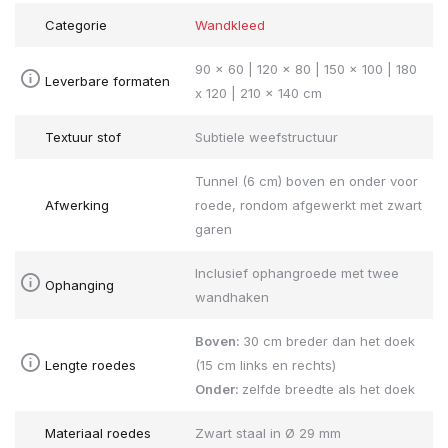
Categorie
Wandkleed
90 x 60 | 120 x 80 | 150 x 100 | 180
Leverbare formaten
x 120 | 210 x 140 cm
Textuur stof
Subtiele weefstructuur
Tunnel (6 cm) boven en onder voor
Afwerking
roede, rondom afgewerkt met zwart
garen
Inclusief ophangroede met twee
Ophanging
wandhaken
Boven:
30 cm breder dan het doek
Lengte roedes
(15 cm links en rechts)
Onder:
zelfde breedte als het doek
Materiaal roedes
Zwart staal in Ø 29 mm