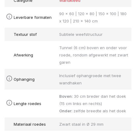
Categorie
Wandkleed
90 x 60 | 120 x 80 | 150 x 100 | 180
Leverbare formaten
x 120 | 210 x 140 cm
Textuur stof
Subtiele weefstructuur
Tunnel (6 cm) boven en onder voor
Afwerking
roede, rondom afgewerkt met zwart
garen
Inclusief ophangroede met twee
Ophanging
wandhaken
Boven:
30 cm breder dan het doek
Lengte roedes
(15 cm links en rechts)
Onder:
zelfde breedte als het doek
Materiaal roedes
Zwart staal in Ø 29 mm