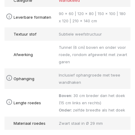
Categorie
Wandkleed
90 x 60 | 120 x 80 | 150 x 100 | 180
Leverbare formaten
x 120 | 210 x 140 cm
Textuur stof
Subtiele weefstructuur
Tunnel (6 cm) boven en onder voor
Afwerking
roede, rondom afgewerkt met zwart
garen
Inclusief ophangroede met twee
Ophanging
wandhaken
Boven:
30 cm breder dan het doek
Lengte roedes
(15 cm links en rechts)
Onder:
zelfde breedte als het doek
Materiaal roedes
Zwart staal in Ø 29 mm