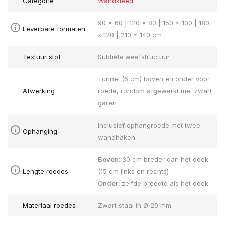
Categorie
Wandkleed
90 x 60 | 120 x 80 | 150 x 100 | 180
Leverbare formaten
x 120 | 210 x 140 cm
Textuur stof
Subtiele weefstructuur
Tunnel (6 cm) boven en onder voor
Afwerking
roede, rondom afgewerkt met zwart
garen
Inclusief ophangroede met twee
Ophanging
wandhaken
Boven:
30 cm breder dan het doek
Lengte roedes
(15 cm links en rechts)
Onder:
zelfde breedte als het doek
Materiaal roedes
Zwart staal in Ø 29 mm