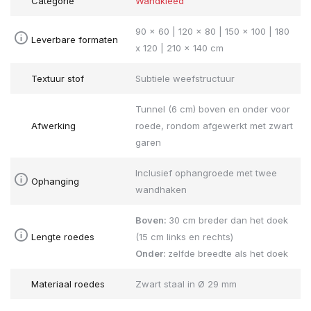
Categorie
Wandkleed
90 x 60 | 120 x 80 | 150 x 100 | 180
Leverbare formaten
x 120 | 210 x 140 cm
Textuur stof
Subtiele weefstructuur
Tunnel (6 cm) boven en onder voor
Afwerking
roede, rondom afgewerkt met zwart
garen
Inclusief ophangroede met twee
Ophanging
wandhaken
Boven:
30 cm breder dan het doek
Lengte roedes
(15 cm links en rechts)
Onder:
zelfde breedte als het doek
Materiaal roedes
Zwart staal in Ø 29 mm