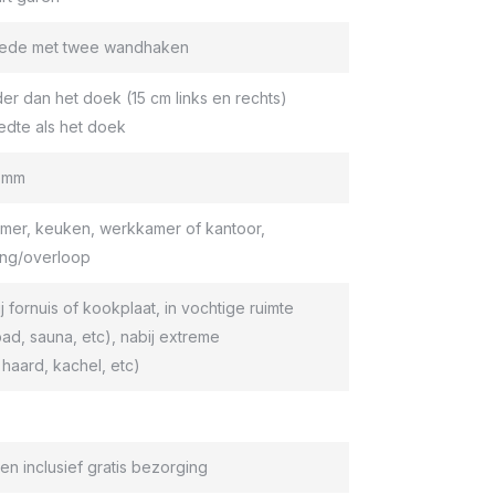
roede met twee wandhaken
er dan het doek (15 cm links en rechts)
edte als het doek
9 mm
er, keuken, werkkamer of kantoor,
ang/overloop
ij fornuis of kookplaat, in vochtige ruimte
d, sauna, etc), nabij extreme
haard, kachel, etc)
en inclusief gratis bezorging