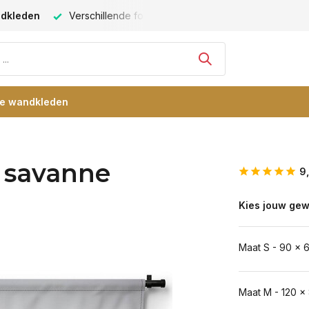
ndkleden
Verschillende formaten -
altijd een passende maat
re wandkleden
e savanne
9
Kies jouw gew
Maat S - 90 x 
Maat M - 120 x