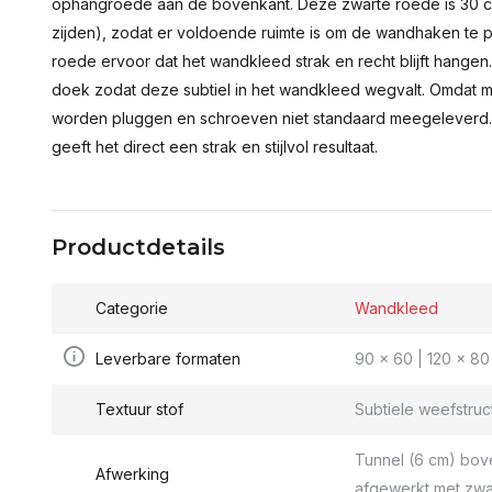
ophangroede aan de bovenkant. Deze zwarte roede is 30 c
zijden), zodat er voldoende ruimte is om de wandhaken te p
roede ervoor dat het wandkleed strak en recht blijft hange
doek zodat deze subtiel in het wandkleed wegvalt. Omdat 
worden pluggen en schroeven niet standaard meegeleverd.
geeft het direct een strak en stijlvol resultaat.
Productdetails
Categorie
Wandkleed
Leverbare formaten
90 x 60 | 120 x 80 
Textuur stof
Subtiele weefstruc
Tunnel (6 cm) bov
Afwerking
afgewerkt met zwa