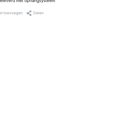
eleverd met ophangsysteem
jst toevoegen
Delen