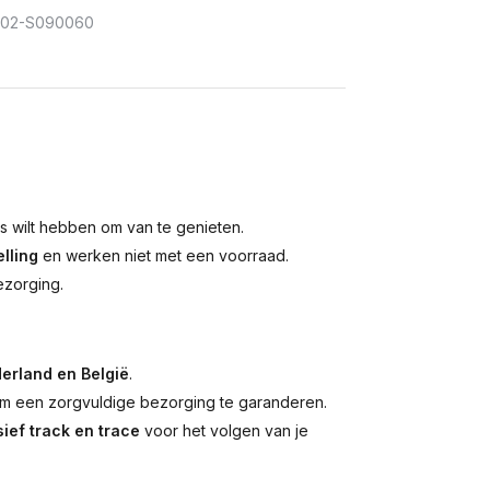
302-S090060
is wilt hebben om van te genieten.
lling
en werken niet met een voorraad.
ezorging.
erland en België
.
 een zorgvuldige bezorging te garanderen.
ief track en trace
voor het volgen van je