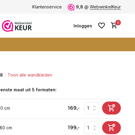
Vele blije klanten -
Klantenservice
klantbeoordeling 9+
9,8
@
WebwinkelKeur
0
Inloggen
,8
Toon alle wandkleden
Account aanmaken
Account aanmaken
enste maat uit 5 formaten:
169,-
60 cm
199,-
 80 cm