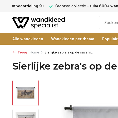
en -
klantbeoordeling 9+
Grootste collectie -
ruim 600+ wa
Alle wandkleden
Wandkleden per thema
Populai
Terug
Home
Sierlijke zebra's op de savann...
Sierlijke zebra's op d