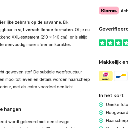
Ach
ierlijke zebra's op de savanne
. Elk
Geverifieer
ijgbaar in
vijf verschillende formaten
. Of je nu
end XXL-statement (210 × 140 cm): er is altijd
imte eenvoudig meer sfeer en karakter.
Makkelijk en
t geweven stof. De subtiele weefstructuur
men mooi tot leven en details worden haarscherp
rieur, met als extra voordeel een licht
In het kort
Unieke fot
te hangen
Hoogwaardig
Haarscherpe
eed wordt geleverd met een stevige