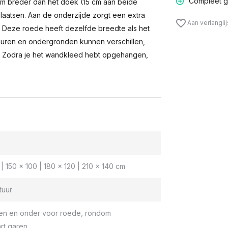
Compleet g
m breder dan het doek (15 cm aan beide
laatsen. Aan de onderzijde zorgt een extra
Aan verlangli
n. Deze roede heeft dezelfde breedte als het
muren en ondergronden kunnen verschillen,
 Zodra je het wandkleed hebt opgehangen,
| 150 x 100 | 180 x 120 | 210 x 140 cm
tuur
en en onder voor roede, rondom
rt garen