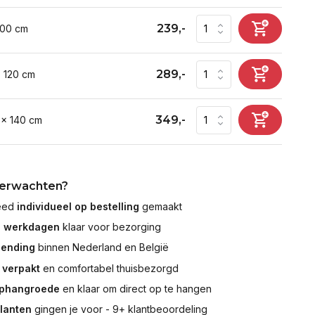
239,-
100 cm
289,-
x 120 cm
349,-
 x 140 cm
verwachten?
leed
individueel op bestelling
gemaakt
7 werkdagen
klaar voor bezorging
zending
binnen Nederland en België
 verpakt
en comfortabel thuisbezorgd
ophangroede
en klaar om direct op te hangen
klanten
gingen je voor - 9+ klantbeoordeling