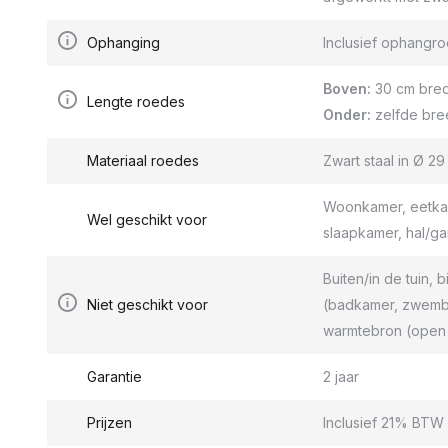
Ophanging
Inclusief ophang
Boven:
30 cm bred
Lengte roedes
Onder:
zelfde bre
Materiaal roedes
Zwart staal in Ø 2
Woonkamer, eetkam
Wel geschikt voor
slaapkamer, hal/g
Buiten/in de tuin, b
Niet geschikt voor
(badkamer, zwemba
warmtebron (open 
Garantie
2 jaar
Prijzen
Inclusief 21% BTW 