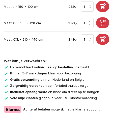
Maat L - 150 x 100 cm
239,-
Maat XL - 180 x 120 cm
289,-
Maat XXL - 210 x 140 cm
349,-
Wat kun je verwachten?
Elk wandkleed
individueel op bestelling
gemaakt
Binnen 5-7 werkdagen
klaar voor bezorging
Gratis verzending
binnen Nederland en België
Zorgvuldig verpakt
en comfortabel thuisbezorgd
Inclusief ophangroede
en klaar om direct op te hangen
Vele blije klanten
gingen je voor - 9+ klantbeoordeling
Achteraf betalen
mogelijk met je Klarna account