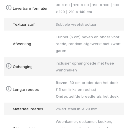
90 x 60 | 120 x 80 | 150 x 100 | 180
Leverbare formaten
x 120 | 210 x 140 cm
Textuur stof
Subtiele weefstructuur
Tunnel (6 cm) boven en onder voor
Afwerking
roede, rondom afgewerkt met zwart
garen
Inclusief ophangroede met twee
Ophanging
wandhaken
Boven:
30 cm breder dan het doek
Lengte roedes
(15 cm links en rechts)
Onder:
zelfde breedte als het doek
Materiaal roedes
Zwart staal in Ø 29 mm
Woonkamer, eetkamer, keuken,