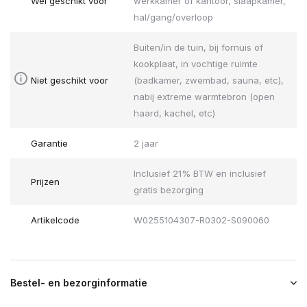
Wel geschikt voor
werkkamer of kantoor, slaapkamer,
hal/gang/overloop
Buiten/in de tuin, bij fornuis of
kookplaat, in vochtige ruimte
Niet geschikt voor
(badkamer, zwembad, sauna, etc),
nabij extreme warmtebron (open
haard, kachel, etc)
Garantie
2 jaar
Inclusief 21% BTW en inclusief
Prijzen
gratis bezorging
Artikelcode
W0255104307-R0302-S090060
Bestel- en bezorginformatie