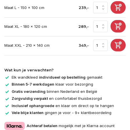
Maat L - 150 x 100 cm
239,-
Maat XL - 180 x 120 cm
289,-
Maat XXL - 210 x 140 cm
349,-
Wat kun je verwachten?
Elk wandkleed
individueel op bestelling
gemaakt
Binnen 5-7 werkdagen
klaar voor bezorging
Gratis verzending
binnen Nederland en België
Zorgvuldig verpakt
en comfortabel thuisbezorgd
Inclusief ophangroede
en klaar om direct op te hangen
Vele blije klanten
gingen je voor - 9+ klantbeoordeling
Achteraf betalen
mogelijk met je Klarna account