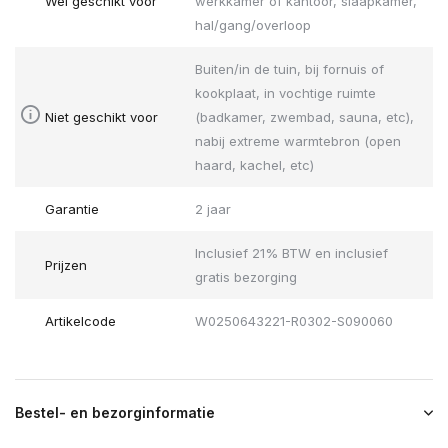
Wel geschikt voor
werkkamer of kantoor, slaapkamer,
hal/gang/overloop
Buiten/in de tuin, bij fornuis of
kookplaat, in vochtige ruimte
Niet geschikt voor
(badkamer, zwembad, sauna, etc),
nabij extreme warmtebron (open
haard, kachel, etc)
Garantie
2 jaar
Inclusief 21% BTW en inclusief
Prijzen
gratis bezorging
Artikelcode
W0250643221-R0302-S090060
Bestel- en bezorginformatie