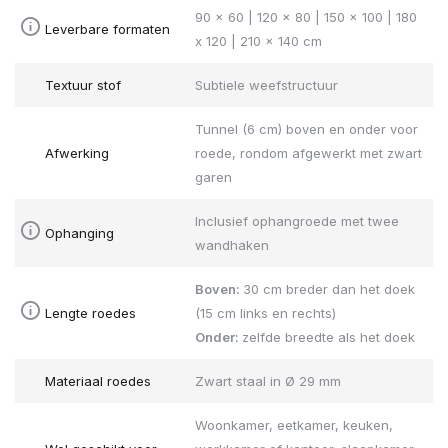
90 x 60 | 120 x 80 | 150 x 100 | 180
Leverbare formaten
x 120 | 210 x 140 cm
Textuur stof
Subtiele weefstructuur
Tunnel (6 cm) boven en onder voor
Afwerking
roede, rondom afgewerkt met zwart
garen
Inclusief ophangroede met twee
Ophanging
wandhaken
Boven:
30 cm breder dan het doek
Lengte roedes
(15 cm links en rechts)
Onder:
zelfde breedte als het doek
Materiaal roedes
Zwart staal in Ø 29 mm
Woonkamer, eetkamer, keuken,