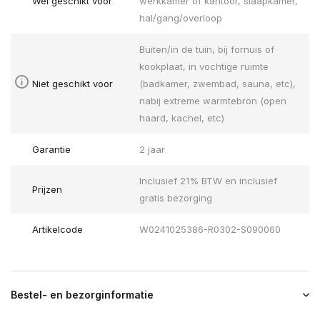
Wel geschikt voor
werkkamer of kantoor, slaapkamer,
hal/gang/overloop
Buiten/in de tuin, bij fornuis of
kookplaat, in vochtige ruimte
Niet geschikt voor
(badkamer, zwembad, sauna, etc),
nabij extreme warmtebron (open
haard, kachel, etc)
Garantie
2 jaar
Inclusief 21% BTW en inclusief
Prijzen
gratis bezorging
Artikelcode
W0241025386-R0302-S090060
Bestel- en bezorginformatie