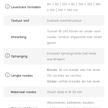
90 x 60 | 120 x 80 | 150 x 100 | 180
Leverbare formaten
x 120 | 210 x 140 cm
Textuur stof
Subtiele weefstructuur
Tunnel (6 cm) boven en onder voor
Afwerking
roede, rondom afgewerkt met zwart
garen
Inclusief ophangroede met twee
Ophanging
wandhaken
Boven:
30 cm breder dan het doek
Lengte roedes
(15 cm links en rechts)
Onder:
zelfde breedte als het doek
Materiaal roedes
Zwart staal in Ø 29 mm
Woonkamer, eetkamer, keuken,