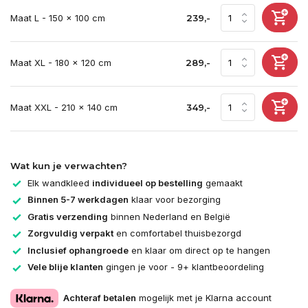
Maat L - 150 x 100 cm
239,-
Maat XL - 180 x 120 cm
289,-
Maat XXL - 210 x 140 cm
349,-
Wat kun je verwachten?
Elk wandkleed
individueel op bestelling
gemaakt
Binnen 5-7 werkdagen
klaar voor bezorging
Gratis verzending
binnen Nederland en België
Zorgvuldig verpakt
en comfortabel thuisbezorgd
Inclusief ophangroede
en klaar om direct op te hangen
Vele blije klanten
gingen je voor - 9+ klantbeoordeling
Achteraf betalen
mogelijk met je Klarna account