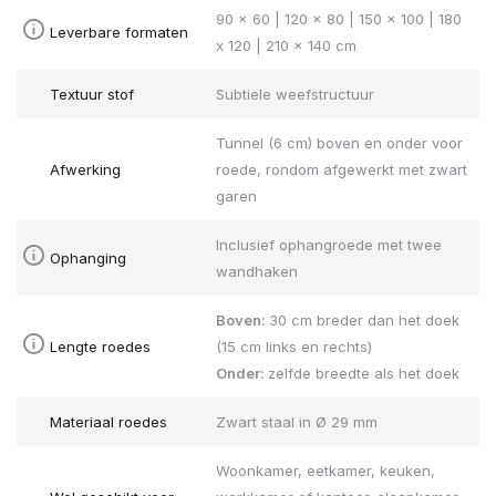
90 x 60 | 120 x 80 | 150 x 100 | 180
Leverbare formaten
x 120 | 210 x 140 cm
Textuur stof
Subtiele weefstructuur
Tunnel (6 cm) boven en onder voor
Afwerking
roede, rondom afgewerkt met zwart
garen
Inclusief ophangroede met twee
Ophanging
wandhaken
Boven:
30 cm breder dan het doek
Lengte roedes
(15 cm links en rechts)
Onder:
zelfde breedte als het doek
Materiaal roedes
Zwart staal in Ø 29 mm
Woonkamer, eetkamer, keuken,