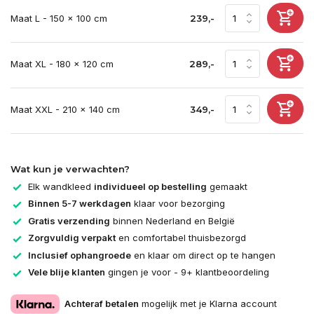
Maat L - 150 x 100 cm
239,-
Maat XL - 180 x 120 cm
289,-
Maat XXL - 210 x 140 cm
349,-
Wat kun je verwachten?
Elk wandkleed
individueel op bestelling
gemaakt
Binnen 5-7 werkdagen
klaar voor bezorging
Gratis verzending
binnen Nederland en België
Zorgvuldig verpakt
en comfortabel thuisbezorgd
Inclusief ophangroede
en klaar om direct op te hangen
Vele blije klanten
gingen je voor - 9+ klantbeoordeling
Achteraf betalen
mogelijk met je Klarna account