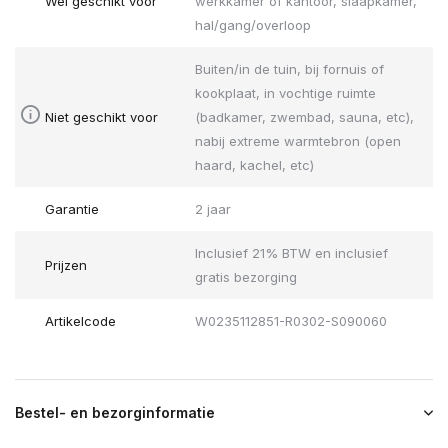
Wel geschikt voor
werkkamer of kantoor, slaapkamer,
hal/gang/overloop
Buiten/in de tuin, bij fornuis of
kookplaat, in vochtige ruimte
Niet geschikt voor
(badkamer, zwembad, sauna, etc),
nabij extreme warmtebron (open
haard, kachel, etc)
Garantie
2 jaar
Inclusief 21% BTW en inclusief
Prijzen
gratis bezorging
Artikelcode
W0235112851-R0302-S090060
Bestel- en bezorginformatie