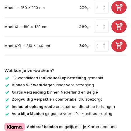
Maat L - 150 x 100 cm
239,-
Maat XL - 180 x 120 cm
289,-
Maat XXL - 210 x 140 cm
349,-
Wat kun je verwachten?
Elk wandkleed
individueel op bestelling
gemaakt
Binnen 5-7 werkdagen
klaar voor bezorging
Gratis verzending
binnen Nederland en België
Zorgvuldig verpakt
en comfortabel thuisbezorgd
Inclusief ophangroede
en klaar om direct op te hangen
Vele blije klanten
gingen je voor - 9+ klantbeoordeling
Achteraf betalen
mogelijk met je Klarna account