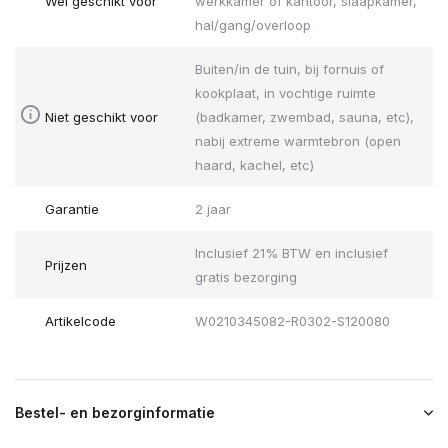
Wel geschikt voor
werkkamer of kantoor, slaapkamer,
hal/gang/overloop
Buiten/in de tuin, bij fornuis of
kookplaat, in vochtige ruimte
Niet geschikt voor
(badkamer, zwembad, sauna, etc),
nabij extreme warmtebron (open
haard, kachel, etc)
Garantie
2 jaar
Inclusief 21% BTW en inclusief
Prijzen
gratis bezorging
Artikelcode
W0210345082-R0302-S120080
Bestel- en bezorginformatie