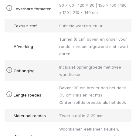
90 x 60 | 120 x 80 | 150 x 100 | 180
Leverbare formaten
x 120 | 210 x 140 cm
Textuur stof
Subtiele weefstructuur
Tunnel (6 cm) boven en onder voor
Afwerking
roede, rondom afgewerkt met zwart
garen
Inclusief ophangroede met twee
Ophanging
wandhaken
Boven:
30 cm breder dan het doek
Lengte roedes
(15 cm links en rechts)
Onder:
zelfde breedte als het doek
Materiaal roedes
Zwart staal in Ø 29 mm
Woonkamer, eetkamer, keuken,