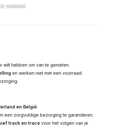
02-S090060
is wilt hebben om van te genieten.
lling
en werken niet met een voorraad.
ezorging.
erland en België
.
 een zorgvuldige bezorging te garanderen.
ief track en trace
voor het volgen van je