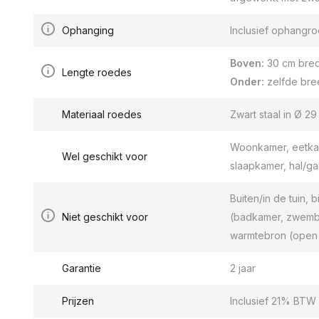
Ophanging
Inclusief ophang
Boven:
30 cm bred
Lengte roedes
Onder:
zelfde bre
Materiaal roedes
Zwart staal in Ø 2
Woonkamer, eetkam
Wel geschikt voor
slaapkamer, hal/g
Buiten/in de tuin, b
Niet geschikt voor
(badkamer, zwemba
warmtebron (open 
Garantie
2 jaar
Prijzen
Inclusief 21% BTW 