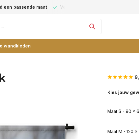
ijd een passende maat
Vele blije klanten -
klantbeoordeling
re wandkleden
k
9
Kies jouw gew
Maat S - 90 x 
Maat M - 120 x