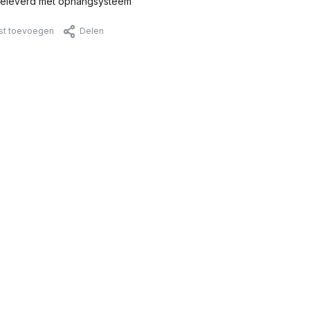
eleverd met ophangsysteem
jst toevoegen
Delen