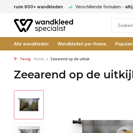
ectie -
ruim 600+ wandkleden
Verschillende formaten -
alt
Alle wandkleden
Wandkleden per thema
Populai
Terug
Home
Zeearend op de uitkijk
Zeearend op de uitkij