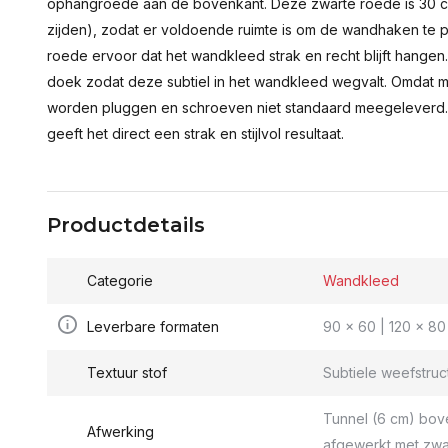
ophangroede aan de bovenkant. Deze zwarte roede is 30 c
zijden), zodat er voldoende ruimte is om de wandhaken te p
roede ervoor dat het wandkleed strak en recht blijft hange
doek zodat deze subtiel in het wandkleed wegvalt. Omdat 
worden pluggen en schroeven niet standaard meegeleverd.
geeft het direct een strak en stijlvol resultaat.
Productdetails
Categorie
Wandkleed
Leverbare formaten
90 x 60 | 120 x 80 
Textuur stof
Subtiele weefstruc
Tunnel (6 cm) bov
Afwerking
afgewerkt met zwa