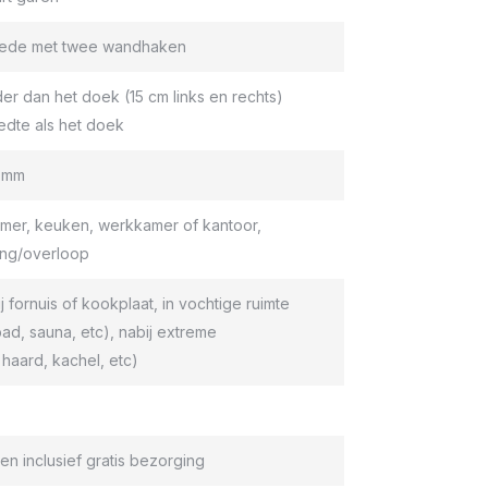
roede met twee wandhaken
er dan het doek (15 cm links en rechts)
edte als het doek
9 mm
er, keuken, werkkamer of kantoor,
ang/overloop
ij fornuis of kookplaat, in vochtige ruimte
d, sauna, etc), nabij extreme
haard, kachel, etc)
en inclusief gratis bezorging