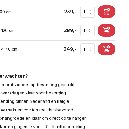
239,-
100 cm
289,-
x 120 cm
349,-
 x 140 cm
verwachten?
leed
individueel op bestelling
gemaakt
7 werkdagen
klaar voor bezorging
zending
binnen Nederland en België
 verpakt
en comfortabel thuisbezorgd
ophangroede
en klaar om direct op te hangen
klanten
gingen je voor - 9+ klantbeoordeling