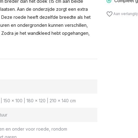
Compleet g
m breder dan het doek (15 cm aan beide
laatsen. Aan de onderzijde zorgt een extra
Aan verlangli
n. Deze roede heeft dezelfde breedte als het
muren en ondergronden kunnen verschillen,
 Zodra je het wandkleed hebt opgehangen,
| 150 x 100 | 180 x 120 | 210 x 140 cm
tuur
en en onder voor roede, rondom
rt garen