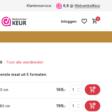
 9+
Klantenservice
9,8
@
WebwinkelKeur
0
Inloggen
,8
Toon alle wandkleden
Account aanmaken
Account aanmaken
enste maat uit 5 formaten:
169,-
60 cm
199,-
 80 cm