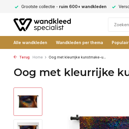
eden
Verschillende formaten -
altijd een passende maat
Alle wandkleden
Wandkleden per thema
Populai
Terug
Home
Oog met kleurrijke kunstmake-u...
Oog met kleurrijke 