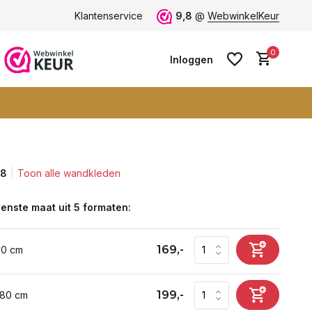
 -
ruim 600+ wandkleden
Klantenservice
9,8
@
WebwinkelKeur
0
Inloggen
,8
Toon alle wandkleden
Account aanmaken
Account aanmaken
enste maat uit 5 formaten:
169,-
60 cm
199,-
 80 cm