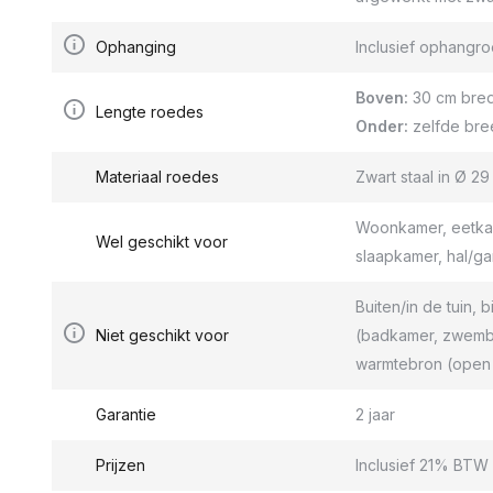
Ophanging
Inclusief ophang
Boven:
30 cm bred
Lengte roedes
Onder:
zelfde bre
Materiaal roedes
Zwart staal in Ø 2
Woonkamer, eetkam
Wel geschikt voor
slaapkamer, hal/g
Buiten/in de tuin, b
Niet geschikt voor
(badkamer, zwemba
warmtebron (open 
Garantie
2 jaar
Prijzen
Inclusief 21% BTW 