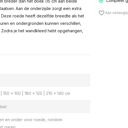
Compleet g
m breder dan het doek (15 cm aan beide
laatsen. Aan de onderzijde zorgt een extra
Aan verlangli
n. Deze roede heeft dezelfde breedte als het
muren en ondergronden kunnen verschillen,
 Zodra je het wandkleed hebt opgehangen,
| 150 x 100 | 180 x 120 | 210 x 140 cm
tuur
en en onder voor roede, rondom
rt garen