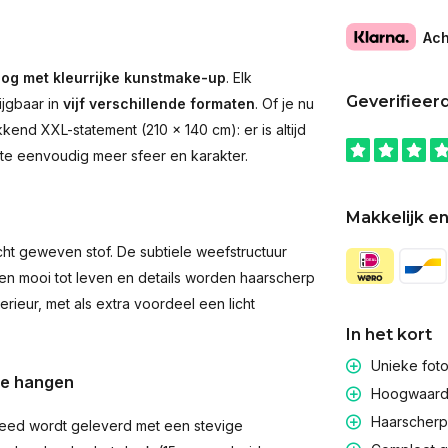
Ach
og met kleurrijke kunstmake-up
. Elk
Geverifieer
ijgbaar in
vijf verschillende formaten
. Of je nu
end XXL-statement (210 × 140 cm): er is altijd
imte eenvoudig meer sfeer en karakter.
Makkelijk en
t geweven stof. De subtiele weefstructuur
men mooi tot leven en details worden haarscherp
rieur, met als extra voordeel een licht
In het kort
Unieke fot
te hangen
Hoogwaardig
Haarscherpe
eed wordt geleverd met een stevige