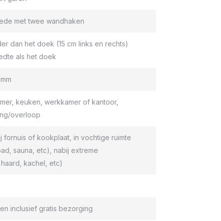
roede met twee wandhaken
er dan het doek (15 cm links en rechts)
edte als het doek
9 mm
er, keuken, werkkamer of kantoor,
ang/overloop
ij fornuis of kookplaat, in vochtige ruimte
d, sauna, etc), nabij extreme
haard, kachel, etc)
en inclusief gratis bezorging