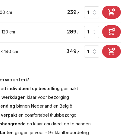
239,-
100 cm
289,-
x 120 cm
349,-
 x 140 cm
verwachten?
leed
individueel op bestelling
gemaakt
7 werkdagen
klaar voor bezorging
zending
binnen Nederland en België
 verpakt
en comfortabel thuisbezorgd
ophangroede
en klaar om direct op te hangen
klanten
gingen je voor - 9+ klantbeoordeling