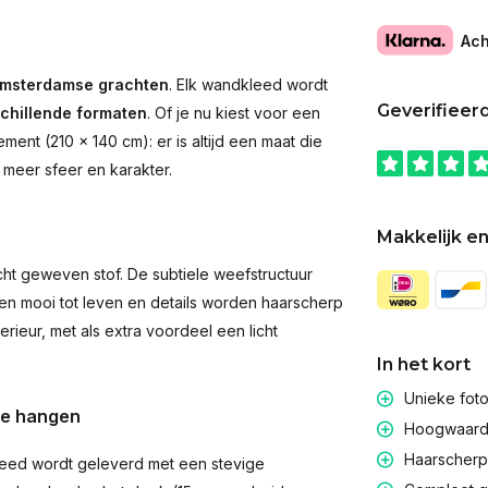
Ach
msterdamse grachten
. Elk wandkleed wordt
Geverifieer
schillende formaten
. Of je nu kiest voor een
ent (210 × 140 cm): er is altijd een maat die
 meer sfeer en karakter.
Makkelijk en
t geweven stof. De subtiele weefstructuur
men mooi tot leven en details worden haarscherp
rieur, met als extra voordeel een licht
In het kort
Unieke fot
te hangen
Hoogwaardig
Haarscherpe
eed wordt geleverd met een stevige