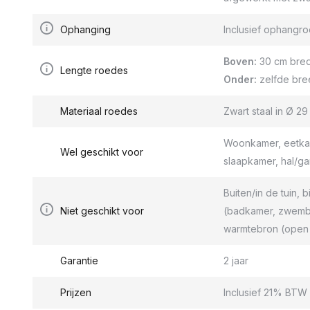
Ophanging
Inclusief ophang
Boven:
30 cm bred
Lengte roedes
Onder:
zelfde bre
Materiaal roedes
Zwart staal in Ø 2
Woonkamer, eetkam
Wel geschikt voor
slaapkamer, hal/g
Buiten/in de tuin, b
Niet geschikt voor
(badkamer, zwemba
warmtebron (open 
Garantie
2 jaar
Prijzen
Inclusief 21% BTW 