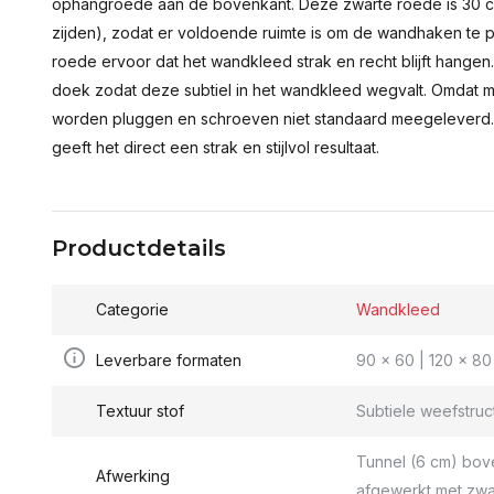
ophangroede aan de bovenkant. Deze zwarte roede is 30 c
zijden), zodat er voldoende ruimte is om de wandhaken te p
roede ervoor dat het wandkleed strak en recht blijft hange
doek zodat deze subtiel in het wandkleed wegvalt. Omdat 
worden pluggen en schroeven niet standaard meegeleverd.
geeft het direct een strak en stijlvol resultaat.
Productdetails
Categorie
Wandkleed
Leverbare formaten
90 x 60 | 120 x 80 
Textuur stof
Subtiele weefstruc
Tunnel (6 cm) bov
Afwerking
afgewerkt met zwa