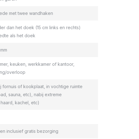
roede met twee wandhaken
er dan het doek (15 cm links en rechts)
edte als het doek
9 mm
er, keuken, werkkamer of kantoor,
ang/overloop
ij fornuis of kookplaat, in vochtige ruimte
d, sauna, etc), nabij extreme
haard, kachel, etc)
en inclusief gratis bezorging