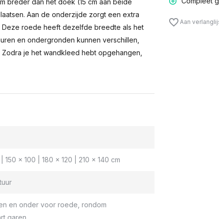
Compleet g
m breder dan het doek (15 cm aan beide
laatsen. Aan de onderzijde zorgt een extra
Aan verlangli
n. Deze roede heeft dezelfde breedte als het
muren en ondergronden kunnen verschillen,
 Zodra je het wandkleed hebt opgehangen,
| 150 x 100 | 180 x 120 | 210 x 140 cm
tuur
en en onder voor roede, rondom
rt garen