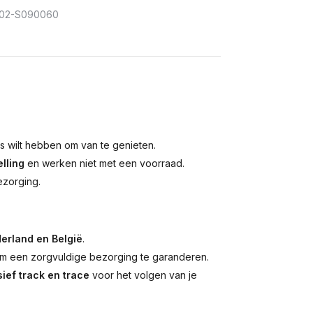
02-S090060
is wilt hebben om van te genieten.
lling
en werken niet met een voorraad.
ezorging.
erland en België
.
 een zorgvuldige bezorging te garanderen.
ief track en trace
voor het volgen van je