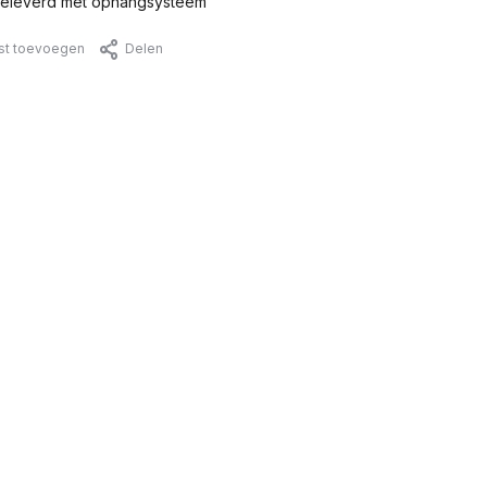
eleverd met ophangsysteem
jst toevoegen
Delen