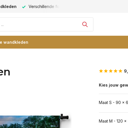
ndkleden
Verschillende formaten -
altijd een passende maat
re wandkleden
en
9
Kies jouw gew
Maat S - 90 x 
Maat M - 120 x