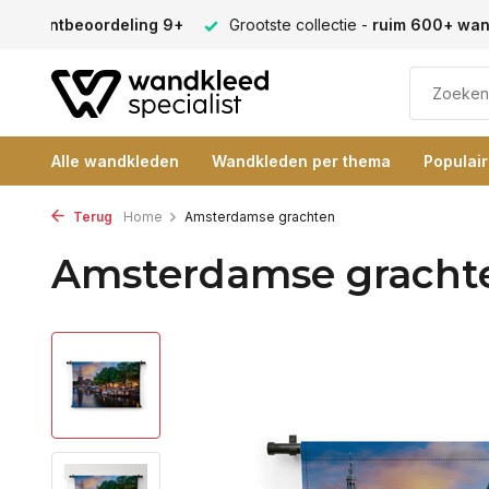
en -
klantbeoordeling 9+
Grootste collectie -
ruim 600+ wa
Alle wandkleden
Wandkleden per thema
Populai
Terug
Home
Amsterdamse grachten
Amsterdamse gracht