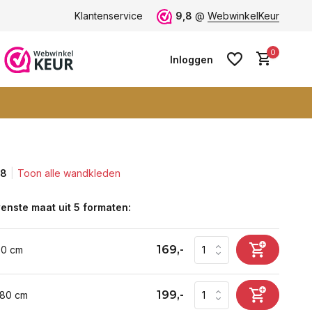
Vele blije klanten -
Klantenservice
klantbeoordeling 9+
9,8
@
WebwinkelKeur
0
Inloggen
,8
Toon alle wandkleden
Account aanmaken
Account aanmaken
enste maat uit 5 formaten:
169,-
60 cm
199,-
 80 cm