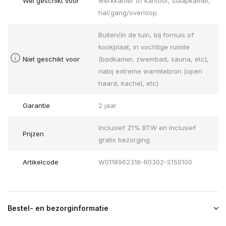
Wel geschikt voor
werkkamer of kantoor, slaapkamer,
hal/gang/overloop
Buiten/in de tuin, bij fornuis of
kookplaat, in vochtige ruimte
Niet geschikt voor
(badkamer, zwembad, sauna, etc),
nabij extreme warmtebron (open
haard, kachel, etc)
Garantie
2 jaar
Inclusief 21% BTW en inclusief
Prijzen
gratis bezorging
Artikelcode
W0118962318-R0302-S150100
Bestel- en bezorginformatie