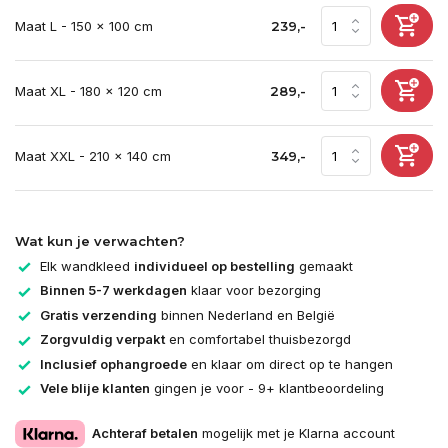
Maat L - 150 x 100 cm
239,-
Maat XL - 180 x 120 cm
289,-
Maat XXL - 210 x 140 cm
349,-
Wat kun je verwachten?
Elk wandkleed
individueel op bestelling
gemaakt
Binnen 5-7 werkdagen
klaar voor bezorging
Gratis verzending
binnen Nederland en België
Zorgvuldig verpakt
en comfortabel thuisbezorgd
Inclusief ophangroede
en klaar om direct op te hangen
Vele blije klanten
gingen je voor - 9+ klantbeoordeling
Achteraf betalen
mogelijk met je Klarna account