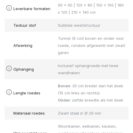
90 x 60 | 120 x 80 | 150 x 100 | 180
Leverbare formaten
x 120 | 210 x 140 cm
Textuur stof
Subtiele weefstructuur
Tunnel (6 cm) boven en onder voor
Afwerking
roede, rondom afgewerkt met zwart
garen
Inclusief ophangroede met twee
Ophanging
wandhaken
Boven:
30 cm breder dan het doek
Lengte roedes
(15 cm links en rechts)
Onder:
zelfde breedte als het doek
Materiaal roedes
Zwart staal in Ø 29 mm
Woonkamer, eetkamer, keuken,