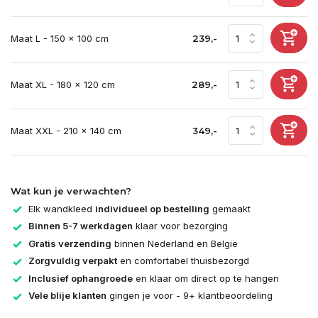
Maat L - 150 x 100 cm
239,-
Maat XL - 180 x 120 cm
289,-
Maat XXL - 210 x 140 cm
349,-
Wat kun je verwachten?
Elk wandkleed
individueel op bestelling
gemaakt
Binnen 5-7 werkdagen
klaar voor bezorging
Gratis verzending
binnen Nederland en België
Zorgvuldig verpakt
en comfortabel thuisbezorgd
Inclusief ophangroede
en klaar om direct op te hangen
Vele blije klanten
gingen je voor - 9+ klantbeoordeling