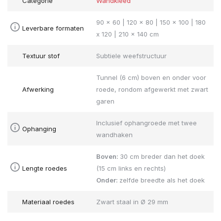
Categorie
Wandkleed
90 x 60 | 120 x 80 | 150 x 100 | 180
Leverbare formaten
x 120 | 210 x 140 cm
Textuur stof
Subtiele weefstructuur
Tunnel (6 cm) boven en onder voor
Afwerking
roede, rondom afgewerkt met zwart
garen
Inclusief ophangroede met twee
Ophanging
wandhaken
Boven:
30 cm breder dan het doek
Lengte roedes
(15 cm links en rechts)
Onder:
zelfde breedte als het doek
Materiaal roedes
Zwart staal in Ø 29 mm