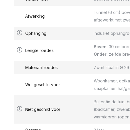
Tunnel (6 cm) bov
Afwerking
afgewerkt met zwa
Ophanging
Inclusief ophang
Boven:
30 cm bred
Lengte roedes
Onder:
zelfde bre
Materiaal roedes
Zwart staal in Ø 2
Woonkamer, eetkam
Wel geschikt voor
slaapkamer, hal/g
Buiten/in de tuin, b
Niet geschikt voor
(badkamer, zwemba
warmtebron (open 