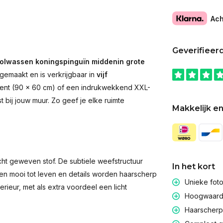
Ach
Geverifieer
olwassen koningspinguïn middenin grote
 gemaakt en is verkrijgbaar in
vijf
accent (90 × 60 cm) of een indrukwekkend XXL-
st bij jouw muur. Zo geef je elke ruimte
Makkelijk en
t geweven stof. De subtiele weefstructuur
In het kort
men mooi tot leven en details worden haarscherp
Unieke fot
rieur, met als extra voordeel een licht
Hoogwaardig
Haarscherpe