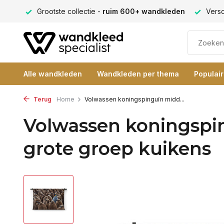
eden
Verschillende formaten -
altijd een passende maat
Alle wandkleden
Wandkleden per thema
Populai
Terug
Home
Volwassen koningspinguïn midd...
Volwassen koningspi
grote groep kuikens