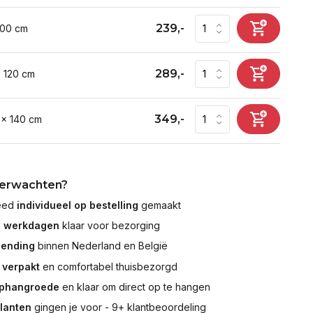
239,-
100 cm
289,-
x 120 cm
349,-
 x 140 cm
verwachten?
leed
individueel op bestelling
gemaakt
7 werkdagen
klaar voor bezorging
zending
binnen Nederland en België
 verpakt
en comfortabel thuisbezorgd
ophangroede
en klaar om direct op te hangen
klanten
gingen je voor - 9+ klantbeoordeling