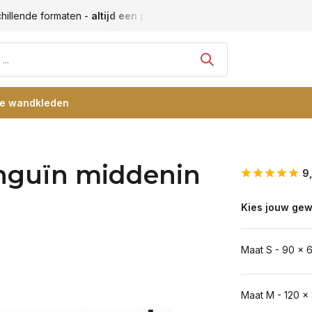
Vele blije klanten -
klantbeoordeling 9+
Grootste collectie
re wandkleden
nguïn middenin
9
Kies jouw gew
Maat S - 90 x 
Maat M - 120 x