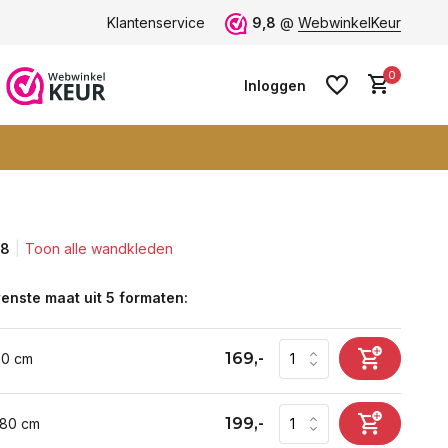
 -
ruim 600+ wandkleden
Klantenservice
9,8
@
WebwinkelKeur
0
Inloggen
,8
Toon alle wandkleden
Account aanmaken
Account aanmaken
enste maat uit 5 formaten:
169,-
60 cm
199,-
 80 cm