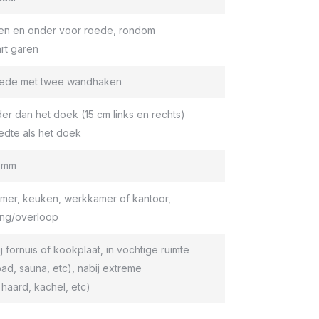
en en onder voor roede, rondom
rt garen
roede met twee wandhaken
er dan het doek (15 cm links en rechts)
edte als het doek
9 mm
er, keuken, werkkamer of kantoor,
ang/overloop
ij fornuis of kookplaat, in vochtige ruimte
d, sauna, etc), nabij extreme
haard, kachel, etc)