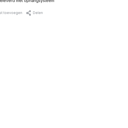
eleverd met ophangsysteem
jst toevoegen
Delen