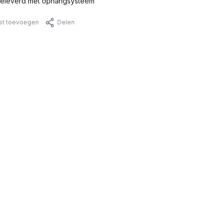
eleverd met ophangsysteem
jst toevoegen
Delen