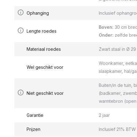
Ophanging
Inclusief ophang
Boven:
30 cm bred
Lengte roedes
Onder:
zelfde bre
Materiaal roedes
Zwart staal in Ø 2
Woonkamer, eetkam
Wel geschikt voor
slaapkamer, hal/g
Buiten/in de tuin, b
Niet geschikt voor
(badkamer, zwemba
warmtebron (open 
Garantie
2 jaar
Prijzen
Inclusief 21% BTW 