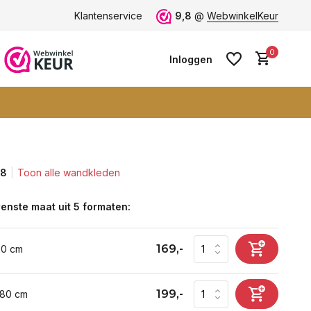
ten -
klantbeoordeling 9+
Klantenservice
Grootste collectie -
9,8
@
WebwinkelKeur
ruim 600+ wa
0
Inloggen
,8
Toon alle wandkleden
Account aanmaken
Account aanmaken
enste maat uit 5 formaten:
169,-
60 cm
199,-
 80 cm