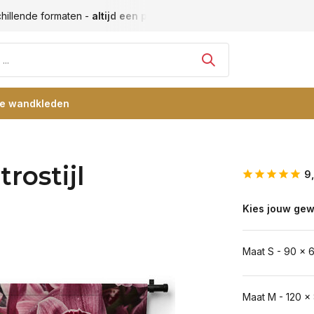
hillende formaten -
altijd een passende maat
Vele blije klan
re wandkleden
rostijl
9
Kies jouw gew
Maat S - 90 x 
Maat M - 120 x