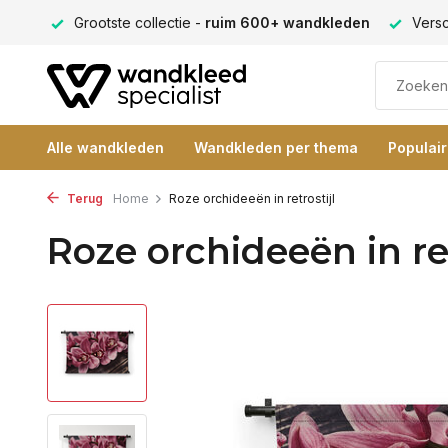
ng 9+
Grootste collectie -
ruim 600+ wandkleden
Versc
Alle wandkleden
Wandkleden per thema
Populai
Terug
Home
Roze orchideeën in retrostijl
Roze orchideeën in ret