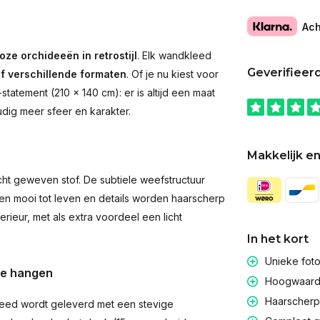
Ach
oze orchideeën in retrostijl
. Elk wandkleed
Geverifieer
jf verschillende formaten
. Of je nu kiest voor
atement (210 × 140 cm): er is altijd een maat
udig meer sfeer en karakter.
Makkelijk en
t geweven stof. De subtiele weefstructuur
men mooi tot leven en details worden haarscherp
rieur, met als extra voordeel een licht
In het kort
Unieke fot
te hangen
Hoogwaardig
Haarscherpe
eed wordt geleverd met een stevige