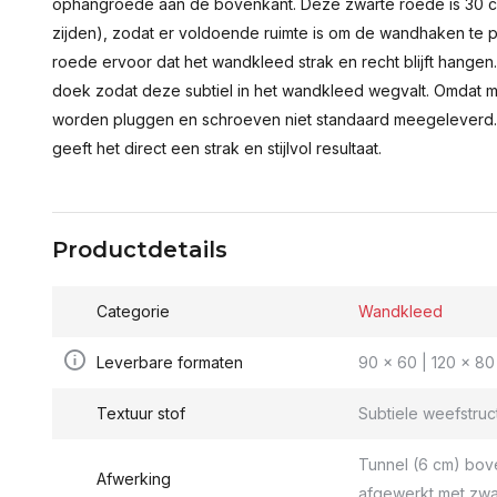
ophangroede aan de bovenkant. Deze zwarte roede is 30 c
zijden), zodat er voldoende ruimte is om de wandhaken te p
roede ervoor dat het wandkleed strak en recht blijft hange
doek zodat deze subtiel in het wandkleed wegvalt. Omdat 
worden pluggen en schroeven niet standaard meegeleverd.
geeft het direct een strak en stijlvol resultaat.
Productdetails
Categorie
Wandkleed
Leverbare formaten
90 x 60 | 120 x 80 
Textuur stof
Subtiele weefstruc
Tunnel (6 cm) bov
Afwerking
afgewerkt met zwa