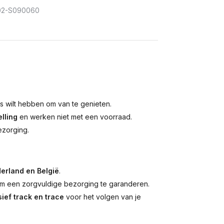
02-S090060
is wilt hebben om van te genieten.
lling
en werken niet met een voorraad.
ezorging.
erland en België
.
 een zorgvuldige bezorging te garanderen.
ief track en trace
voor het volgen van je