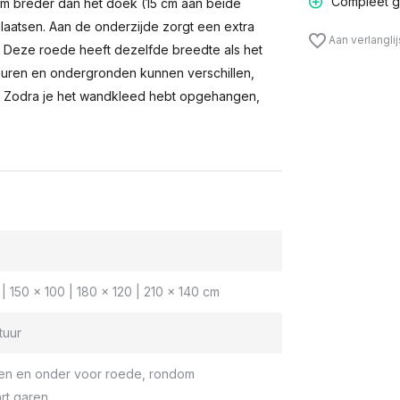
Compleet g
m breder dan het doek (15 cm aan beide
laatsen. Aan de onderzijde zorgt een extra
Aan verlangli
n. Deze roede heeft dezelfde breedte als het
muren en ondergronden kunnen verschillen,
 Zodra je het wandkleed hebt opgehangen,
| 150 x 100 | 180 x 120 | 210 x 140 cm
tuur
en en onder voor roede, rondom
rt garen