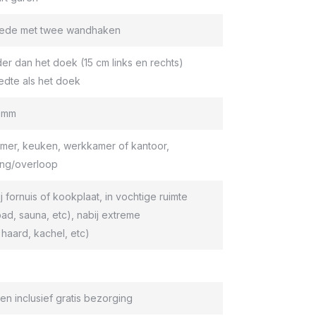
roede met twee wandhaken
er dan het doek (15 cm links en rechts)
edte als het doek
9 mm
er, keuken, werkkamer of kantoor,
ang/overloop
ij fornuis of kookplaat, in vochtige ruimte
d, sauna, etc), nabij extreme
haard, kachel, etc)
en inclusief gratis bezorging