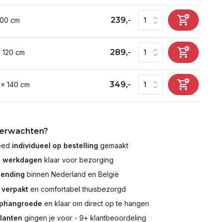
239,-
100 cm
289,-
x 120 cm
349,-
 x 140 cm
verwachten?
leed
individueel op bestelling
gemaakt
7 werkdagen
klaar voor bezorging
zending
binnen Nederland en België
 verpakt
en comfortabel thuisbezorgd
ophangroede
en klaar om direct op te hangen
klanten
gingen je voor - 9+ klantbeoordeling