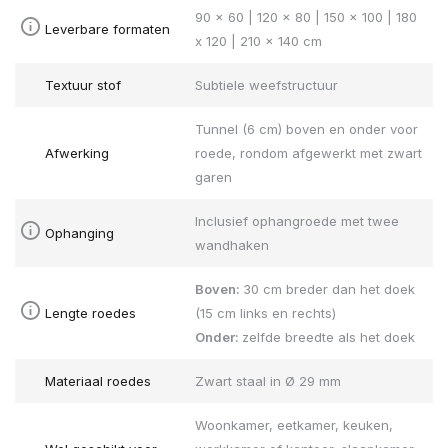
90 x 60 | 120 x 80 | 150 x 100 | 180
Leverbare formaten
x 120 | 210 x 140 cm
Textuur stof
Subtiele weefstructuur
Tunnel (6 cm) boven en onder voor
Afwerking
roede, rondom afgewerkt met zwart
garen
Inclusief ophangroede met twee
Ophanging
wandhaken
Boven:
30 cm breder dan het doek
Lengte roedes
(15 cm links en rechts)
Onder:
zelfde breedte als het doek
Materiaal roedes
Zwart staal in Ø 29 mm
Woonkamer, eetkamer, keuken,