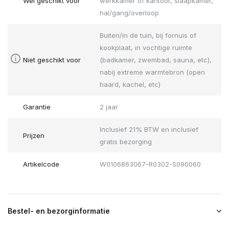
Wel geschikt voor
werkkamer of kantoor, slaapkamer,
hal/gang/overloop
Buiten/in de tuin, bij fornuis of
kookplaat, in vochtige ruimte
Niet geschikt voor
(badkamer, zwembad, sauna, etc),
nabij extreme warmtebron (open
haard, kachel, etc)
Garantie
2 jaar
Inclusief 21% BTW en inclusief
Prijzen
gratis bezorging
Artikelcode
W0106863067-R0302-S090060
Bestel- en bezorginformatie