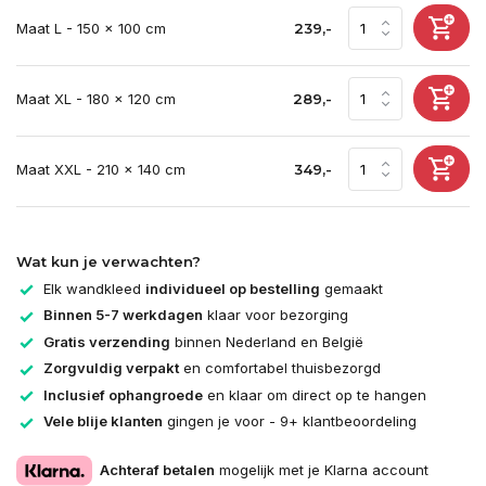
Maat L - 150 x 100 cm
239,-
Maat XL - 180 x 120 cm
289,-
Maat XXL - 210 x 140 cm
349,-
Wat kun je verwachten?
Elk wandkleed
individueel op bestelling
gemaakt
Binnen 5-7 werkdagen
klaar voor bezorging
Gratis verzending
binnen Nederland en België
Zorgvuldig verpakt
en comfortabel thuisbezorgd
Inclusief ophangroede
en klaar om direct op te hangen
Vele blije klanten
gingen je voor - 9+ klantbeoordeling
Achteraf betalen
mogelijk met je Klarna account