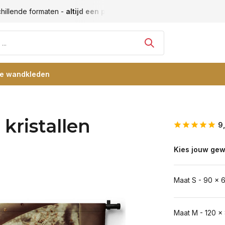
hillende formaten -
altijd een passende maat
Vele blije klan
re wandkleden
kristallen
9
Kies jouw gew
Maat S - 90 x 
Maat M - 120 x