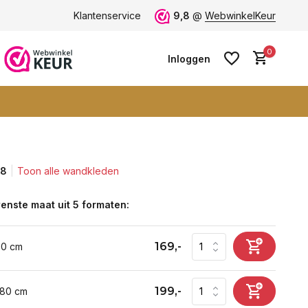
ten -
klantbeoordeling 9+
Klantenservice
Grootste collectie -
9,8
@
WebwinkelKeur
ruim 600+ wa
0
Inloggen
,8
Toon alle wandkleden
Account aanmaken
Account aanmaken
enste maat uit 5 formaten:
169,-
60 cm
199,-
 80 cm