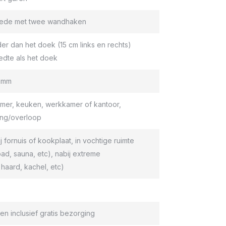
roede met twee wandhaken
er dan het doek (15 cm links en rechts)
edte als het doek
9 mm
er, keuken, werkkamer of kantoor,
ang/overloop
ij fornuis of kookplaat, in vochtige ruimte
d, sauna, etc), nabij extreme
haard, kachel, etc)
en inclusief gratis bezorging