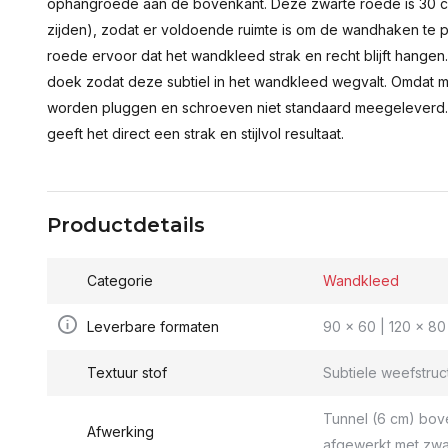
ophangroede aan de bovenkant. Deze zwarte roede is 30 c
zijden), zodat er voldoende ruimte is om de wandhaken te p
roede ervoor dat het wandkleed strak en recht blijft hange
doek zodat deze subtiel in het wandkleed wegvalt. Omdat 
worden pluggen en schroeven niet standaard meegeleverd.
geeft het direct een strak en stijlvol resultaat.
Productdetails
Categorie
Wandkleed
Leverbare formaten
90 x 60 | 120 x 80 
Textuur stof
Subtiele weefstruc
Tunnel (6 cm) bov
Afwerking
afgewerkt met zwa