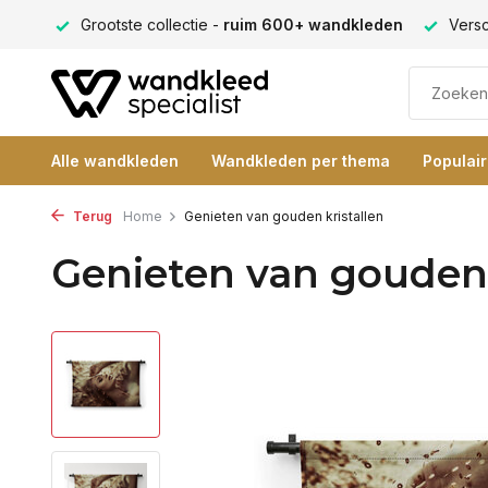
ng 9+
Grootste collectie -
ruim 600+ wandkleden
Versc
Alle wandkleden
Wandkleden per thema
Populai
Terug
Home
Genieten van gouden kristallen
Genieten van gouden 