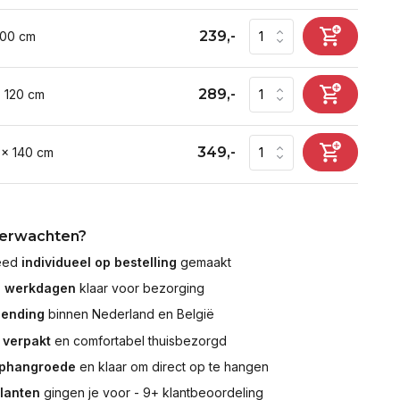
239,-
100 cm
289,-
x 120 cm
349,-
 x 140 cm
verwachten?
leed
individueel op bestelling
gemaakt
7 werkdagen
klaar voor bezorging
zending
binnen Nederland en België
 verpakt
en comfortabel thuisbezorgd
ophangroede
en klaar om direct op te hangen
klanten
gingen je voor - 9+ klantbeoordeling