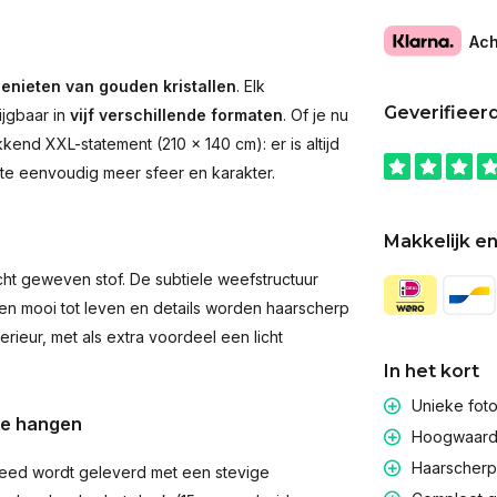
Ach
enieten van gouden kristallen
. Elk
Geverifieer
ijgbaar in
vijf verschillende formaten
. Of je nu
end XXL-statement (210 × 140 cm): er is altijd
imte eenvoudig meer sfeer en karakter.
Makkelijk en
t geweven stof. De subtiele weefstructuur
men mooi tot leven en details worden haarscherp
rieur, met als extra voordeel een licht
In het kort
Unieke fot
te hangen
Hoogwaardig
Haarscherpe
eed wordt geleverd met een stevige