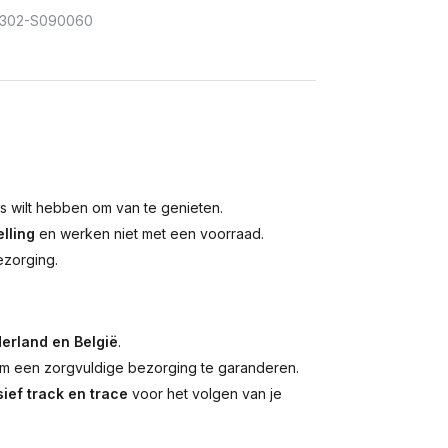
302-S090060
is wilt hebben om van te genieten.
lling
en werken niet met een voorraad.
ezorging.
erland en België
.
 een zorgvuldige bezorging te garanderen.
ief track en trace
voor het volgen van je