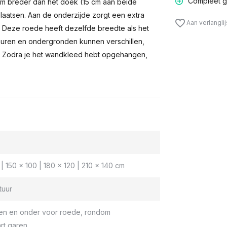
Compleet g
m breder dan het doek (15 cm aan beide
laatsen. Aan de onderzijde zorgt een extra
Aan verlangli
n. Deze roede heeft dezelfde breedte als het
muren en ondergronden kunnen verschillen,
 Zodra je het wandkleed hebt opgehangen,
| 150 x 100 | 180 x 120 | 210 x 140 cm
tuur
en en onder voor roede, rondom
rt garen