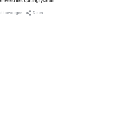
eleverd met ophangsysteem
jst toevoegen
Delen