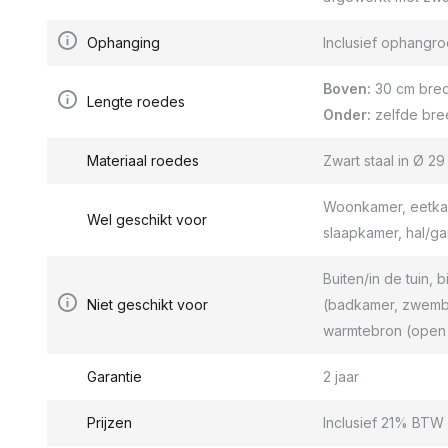
Ophanging
Inclusief ophang
Boven:
30 cm bred
Lengte roedes
Onder:
zelfde bre
Materiaal roedes
Zwart staal in Ø 2
Woonkamer, eetkam
Wel geschikt voor
slaapkamer, hal/g
Buiten/in de tuin, b
Niet geschikt voor
(badkamer, zwemba
warmtebron (open 
Garantie
2 jaar
Prijzen
Inclusief 21% BTW 