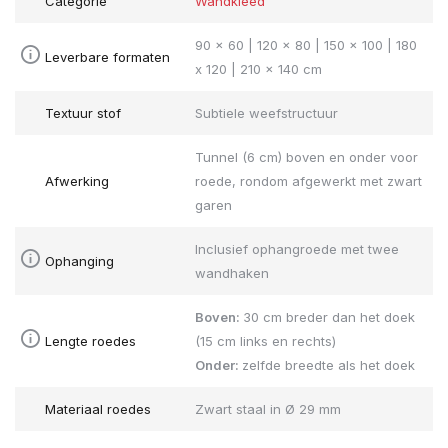
Categorie
Wandkleed
90 x 60 | 120 x 80 | 150 x 100 | 180
Leverbare formaten
x 120 | 210 x 140 cm
Textuur stof
Subtiele weefstructuur
Tunnel (6 cm) boven en onder voor
Afwerking
roede, rondom afgewerkt met zwart
garen
Inclusief ophangroede met twee
Ophanging
wandhaken
Boven:
30 cm breder dan het doek
Lengte roedes
(15 cm links en rechts)
Onder:
zelfde breedte als het doek
Materiaal roedes
Zwart staal in Ø 29 mm