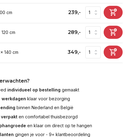
239,-
100 cm
289,-
x 120 cm
349,-
 x 140 cm
verwachten?
leed
individueel op bestelling
gemaakt
7 werkdagen
klaar voor bezorging
zending
binnen Nederland en België
 verpakt
en comfortabel thuisbezorgd
ophangroede
en klaar om direct op te hangen
klanten
gingen je voor - 9+ klantbeoordeling