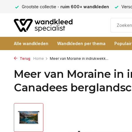
eden
Verschillende formaten -
altijd een passende maat
Alle wandkleden
Wandkleden per thema
Populai
Terug
Home
Meer van Moraine in indrukwekk...
Meer van Moraine in
Canadees berglands