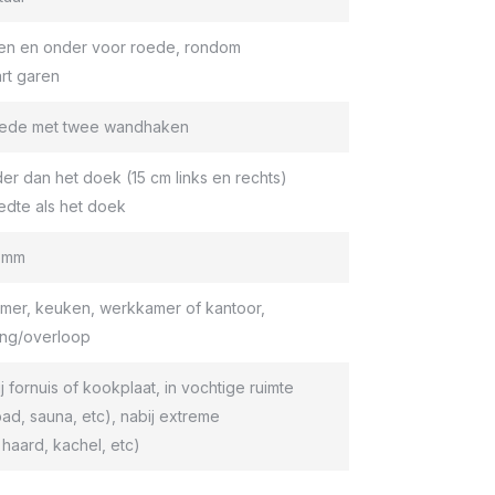
en en onder voor roede, rondom
rt garen
roede met twee wandhaken
er dan het doek (15 cm links en rechts)
edte als het doek
9 mm
er, keuken, werkkamer of kantoor,
ang/overloop
ij fornuis of kookplaat, in vochtige ruimte
d, sauna, etc), nabij extreme
haard, kachel, etc)