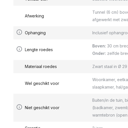
Tunnel (6 cm) bov
Afwerking
afgewerkt met zwa
Ophanging
Inclusief ophang
Boven:
30 cm bred
Lengte roedes
Onder:
zelfde bre
Materiaal roedes
Zwart staal in Ø 2
Woonkamer, eetkam
Wel geschikt voor
slaapkamer, hal/g
Buiten/in de tuin, b
Niet geschikt voor
(badkamer, zwemba
warmtebron (open 