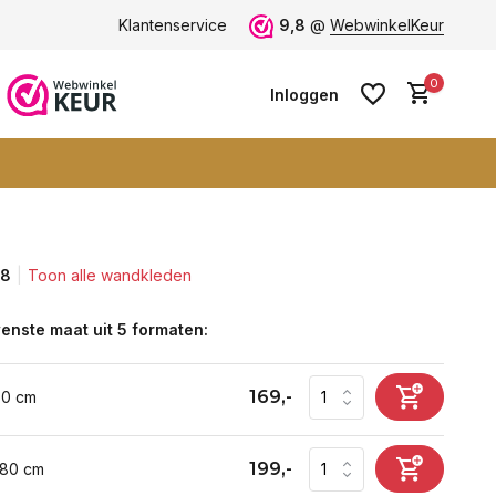
 -
ruim 600+ wandkleden
Klantenservice
9,8
@
WebwinkelKeur
0
Inloggen
,8
Toon alle wandkleden
Account aanmaken
Account aanmaken
enste maat uit 5 formaten:
169,-
60 cm
199,-
 80 cm