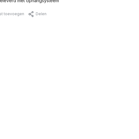
eleverd met ophangsysteem
jst toevoegen
Delen