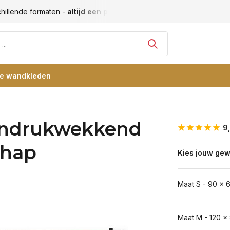
Vele blije klanten -
klantbeoordeling 9+
Grootste collectie
re wandkleden
 indrukwekkend
9
chap
Kies jouw gew
Maat S - 90 x 
Maat M - 120 x