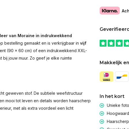
Ach
Geverifieer
eer van Moraine in indrukwekkend
p bestelling gemaakt en is verkrijgbaar in
vijf
accent (90 × 60 cm) of een indrukwekkend XXL-
st bij jouw muur. Zo geef je elke ruimte
Makkelijk en
t geweven stof. De subtiele weefstructuur
In het kort
men mooi tot leven en details worden haarscherp
Unieke fot
rieur, met als extra voordeel een licht
Hoogwaardig
Haarscherpe