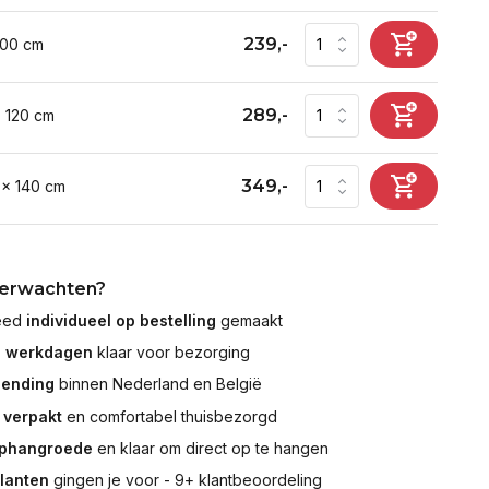
239,-
100 cm
289,-
x 120 cm
349,-
 x 140 cm
verwachten?
leed
individueel op bestelling
gemaakt
7 werkdagen
klaar voor bezorging
zending
binnen Nederland en België
 verpakt
en comfortabel thuisbezorgd
ophangroede
en klaar om direct op te hangen
klanten
gingen je voor - 9+ klantbeoordeling