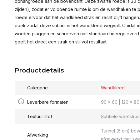
ophangroede aan de bovenkant. Deze zwarte roede is 30 c
zijden), zodat er voldoende ruimte is om de wandhaken te p
roede ervoor dat het wandkleed strak en recht blijft hange
doek zodat deze subtiel in het wandkleed wegvalt. Omdat 
worden pluggen en schroeven niet standaard meegeleverd.
geeft het direct een strak en stijlvol resultaat.
Productdetails
Categorie
Wandkleed
Leverbare formaten
90 x 60 | 120 x 80 
Textuur stof
Subtiele weefstruc
Tunnel (6 cm) bov
Afwerking
afgewerkt met zwa