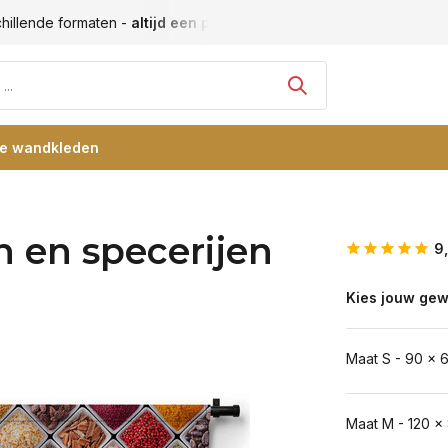
hillende formaten -
altijd een passende maat
Vele blije klan
re wandkleden
 en specerijen
9
Kies jouw gew
Maat S - 90 x 
Maat M - 120 x