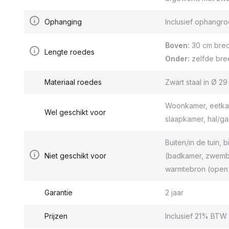
Ophanging
Inclusief ophang
Boven:
30 cm bred
Lengte roedes
Onder:
zelfde bre
Materiaal roedes
Zwart staal in Ø 2
Woonkamer, eetkam
Wel geschikt voor
slaapkamer, hal/g
Buiten/in de tuin, b
Niet geschikt voor
(badkamer, zwemba
warmtebron (open 
Garantie
2 jaar
Prijzen
Inclusief 21% BTW 