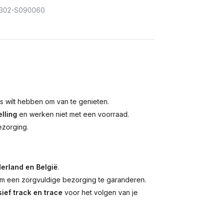
302-S090060
is wilt hebben om van te genieten.
lling
en werken niet met een voorraad.
ezorging.
erland en België
.
 een zorgvuldige bezorging te garanderen.
ief track en trace
voor het volgen van je