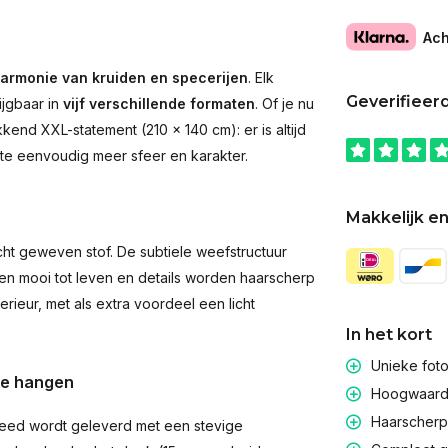
Ach
armonie van kruiden en specerijen
. Elk
Geverifieer
ijgbaar in
vijf verschillende formaten
. Of je nu
end XXL-statement (210 × 140 cm): er is altijd
imte eenvoudig meer sfeer en karakter.
Makkelijk en
t geweven stof. De subtiele weefstructuur
men mooi tot leven en details worden haarscherp
rieur, met als extra voordeel een licht
In het kort
Unieke fot
te hangen
Hoogwaardig
Haarscherpe
eed wordt geleverd met een stevige