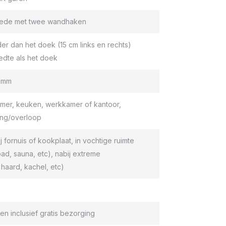
roede met twee wandhaken
er dan het doek (15 cm links en rechts)
edte als het doek
9 mm
er, keuken, werkkamer of kantoor,
ang/overloop
ij fornuis of kookplaat, in vochtige ruimte
d, sauna, etc), nabij extreme
haard, kachel, etc)
en inclusief gratis bezorging