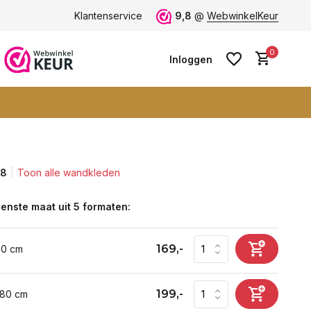
ten -
klantbeoordeling 9+
Klantenservice
Grootste collectie -
9,8
@
WebwinkelKeur
ruim 600+ wa
0
Inloggen
,8
Toon alle wandkleden
Account aanmaken
Account aanmaken
enste maat uit 5 formaten:
169,-
60 cm
199,-
 80 cm