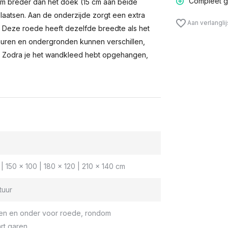
Compleet g
m breder dan het doek (15 cm aan beide
laatsen. Aan de onderzijde zorgt een extra
Aan verlangli
n. Deze roede heeft dezelfde breedte als het
muren en ondergronden kunnen verschillen,
 Zodra je het wandkleed hebt opgehangen,
| 150 x 100 | 180 x 120 | 210 x 140 cm
tuur
en en onder voor roede, rondom
rt garen