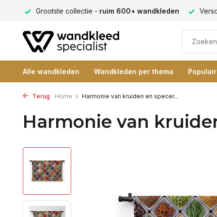
ng 9+
Grootste collectie -
ruim 600+ wandkleden
Versc
Alle wandkleden
Wandkleden per thema
Populai
Terug
Home
Harmonie van kruiden en specer...
Harmonie van kruiden