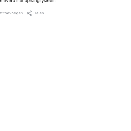
eleverd met ophangsysteem
jst toevoegen
Delen