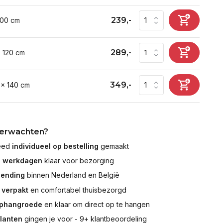
239,-
100 cm
289,-
x 120 cm
349,-
 x 140 cm
verwachten?
leed
individueel op bestelling
gemaakt
7 werkdagen
klaar voor bezorging
zending
binnen Nederland en België
 verpakt
en comfortabel thuisbezorgd
ophangroede
en klaar om direct op te hangen
klanten
gingen je voor - 9+ klantbeoordeling