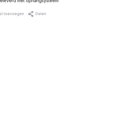
eleverd met ophangsysteem
jst toevoegen
Delen