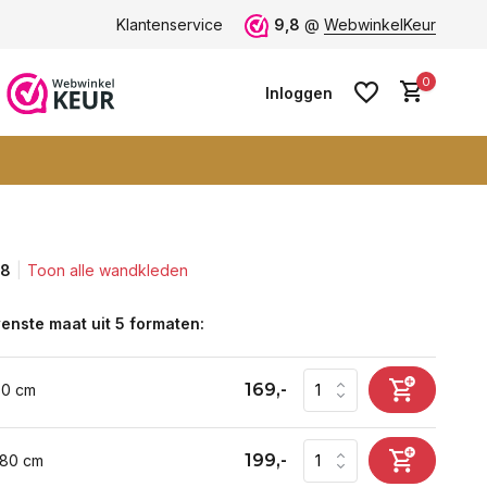
ten -
klantbeoordeling 9+
Klantenservice
Grootste collectie -
9,8
@
WebwinkelKeur
ruim 600+ wa
0
Inloggen
,8
Toon alle wandkleden
Account aanmaken
Account aanmaken
enste maat uit 5 formaten:
169,-
60 cm
199,-
 80 cm