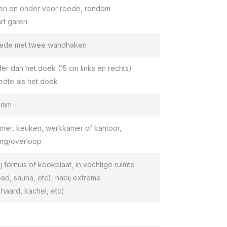
en en onder voor roede, rondom
rt garen
roede met twee wandhaken
er dan het doek (15 cm links en rechts)
edte als het doek
9 mm
er, keuken, werkkamer of kantoor,
ang/overloop
ij fornuis of kookplaat, in vochtige ruimte
d, sauna, etc), nabij extreme
haard, kachel, etc)