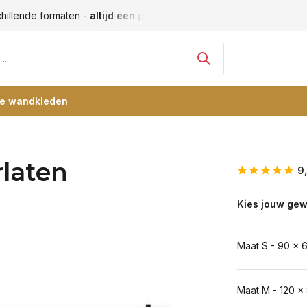
hillende formaten -
altijd een passende maat
Vele blije klan
re wandkleden
rlaten
9
Kies jouw gew
Maat S - 90 x 
Maat M - 120 x