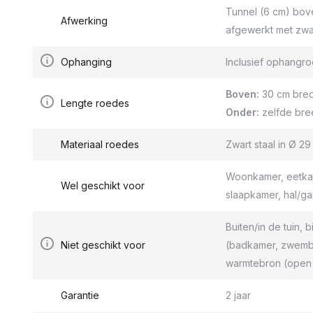
Tunnel (6 cm) bov
Afwerking
afgewerkt met zwa
Ophanging
Inclusief ophang
Boven:
30 cm bred
Lengte roedes
Onder:
zelfde bre
Materiaal roedes
Zwart staal in Ø 2
Woonkamer, eetkam
Wel geschikt voor
slaapkamer, hal/g
Buiten/in de tuin, b
Niet geschikt voor
(badkamer, zwemba
warmtebron (open 
Garantie
2 jaar