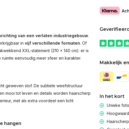
Ach
Geverifieer
nrichting van een verlaten industriegebouw
.
rkrijgbaar in
vijf verschillende formaten
. Of
rukwekkend XXL-statement (210 × 140 cm): er is
ke ruimte eenvoudig meer sfeer en karakter.
Makkelijk en
t geweven stof. De subtiele weefstructuur
men mooi tot leven en details worden haarscherp
In het kort
rieur, met als extra voordeel een licht
Unieke fot
Hoogwaardig
Haarscherpe
te hangen