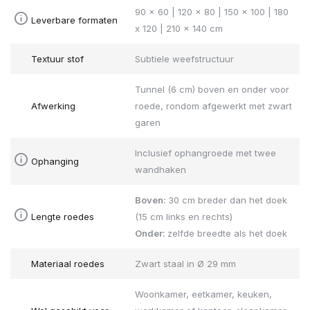
90 x 60 | 120 x 80 | 150 x 100 | 180
Leverbare formaten
x 120 | 210 x 140 cm
Textuur stof
Subtiele weefstructuur
Tunnel (6 cm) boven en onder voor
Afwerking
roede, rondom afgewerkt met zwart
garen
Inclusief ophangroede met twee
Ophanging
wandhaken
Boven:
30 cm breder dan het doek
Lengte roedes
(15 cm links en rechts)
Onder:
zelfde breedte als het doek
Materiaal roedes
Zwart staal in Ø 29 mm
Woonkamer, eetkamer, keuken,