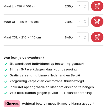
Maat L - 150 x 100 cm
239,-
Maat XL - 180 x 120 cm
289,-
Maat XXL - 210 x 140 cm
349,-
Wat kun je verwachten?
Elk wandkleed
individueel op bestelling
gemaakt
Binnen 5-7 werkdagen
klaar voor bezorging
Gratis verzending
binnen Nederland en België
Zorgvuldig verpakt
en comfortabel thuisbezorgd
Inclusief ophangroede
en klaar om direct op te hangen
Vele blije klanten
gingen je voor - 9+ klantbeoordeling
Achteraf betalen
mogelijk met je Klarna account