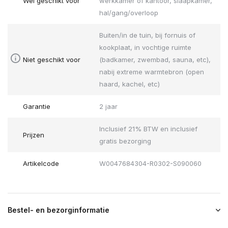
Wel geschikt voor
werkkamer of kantoor, slaapkamer,
hal/gang/overloop
Buiten/in de tuin, bij fornuis of
kookplaat, in vochtige ruimte
Niet geschikt voor
(badkamer, zwembad, sauna, etc),
nabij extreme warmtebron (open
haard, kachel, etc)
Garantie
2 jaar
Inclusief 21% BTW en inclusief
Prijzen
gratis bezorging
Artikelcode
W0047684304-R0302-S090060
Bestel- en bezorginformatie