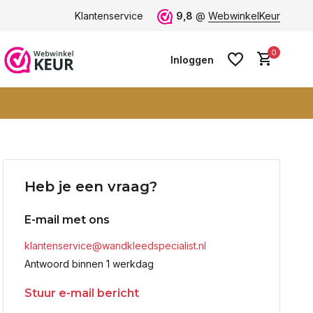
ten -
klantbeoordeling 9+
Klantenservice
Grootste collectie -
9,8
@
WebwinkelKeur
ruim 600+ wa
0
Inloggen
Account aanmaken
Heb je een vraag?
Account aanmaken
E-mail met ons
klantenservice@wandkleedspecialist.nl
Antwoord binnen 1 werkdag
Stuur e-mail bericht