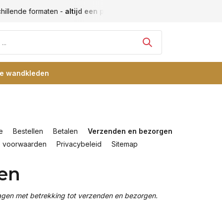
hillende formaten -
altijd een passende maat
Vele blije klan
re wandkleden
e
Bestellen
Betalen
Verzenden en bezorgen
 voorwaarden
Privacybeleid
Sitemap
en
agen met betrekking tot verzenden en bezorgen.