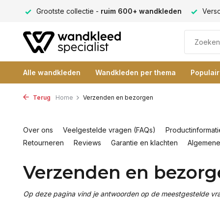
ng 9+
Grootste collectie -
ruim 600+ wandkleden
Versc
Alle wandkleden
Wandkleden per thema
Populai
Terug
Home
Verzenden en bezorgen
Over ons
Veelgestelde vragen (FAQs)
Productinformati
Retourneren
Reviews
Garantie en klachten
Algemene
Verzenden en bezorg
Op deze pagina vind je antwoorden op de meestgestelde vr