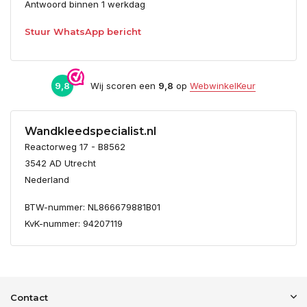
Antwoord binnen 1 werkdag
Stuur WhatsApp bericht
9,8
Wij scoren een
9,8
op
WebwinkelKeur
Wandkleedspecialist.nl
Reactorweg 17 - B8562
3542 AD Utrecht
Nederland
BTW-nummer: NL866679881B01
KvK-nummer: 94207119
Contact