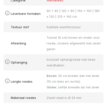
Categorie
Wandkleed
90 x 60 | 120 x 80 | 150 x 100 | 180
Leverbare formaten
x 120 | 210 x 140 cm
Textuur stof
Subtiele weefstructuur
Tunnel (6 cm) boven en onder voor
Afwerking
roede, rondom afgewerkt met zwart
garen
Inclusief ophangroede met twee
Ophanging
wandhaken
Boven:
30 cm breder dan het doek
Lengte roedes
(15 cm links en rechts)
Onder:
zelfde breedte als het doek
Materiaal roedes
Zwart staal in Ø 29 mm