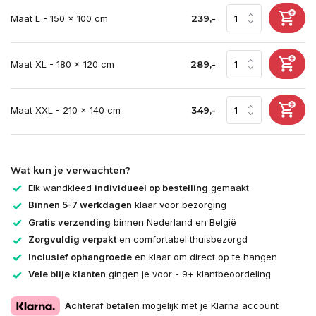
Maat L - 150 x 100 cm
239,-
Maat XL - 180 x 120 cm
289,-
Maat XXL - 210 x 140 cm
349,-
Wat kun je verwachten?
Elk wandkleed
individueel op bestelling
gemaakt
Binnen 5-7 werkdagen
klaar voor bezorging
Gratis verzending
binnen Nederland en België
Zorgvuldig verpakt
en comfortabel thuisbezorgd
Inclusief ophangroede
en klaar om direct op te hangen
Vele blije klanten
gingen je voor - 9+ klantbeoordeling
Achteraf betalen
mogelijk met je Klarna account