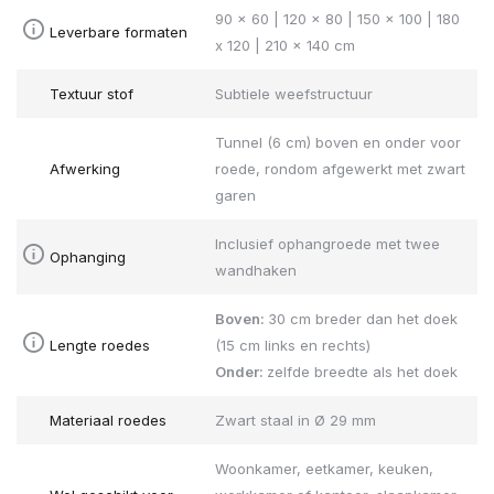
90 x 60 | 120 x 80 | 150 x 100 | 180
Leverbare formaten
x 120 | 210 x 140 cm
Textuur stof
Subtiele weefstructuur
Tunnel (6 cm) boven en onder voor
Afwerking
roede, rondom afgewerkt met zwart
garen
Inclusief ophangroede met twee
Ophanging
wandhaken
Boven:
30 cm breder dan het doek
Lengte roedes
(15 cm links en rechts)
Onder:
zelfde breedte als het doek
Materiaal roedes
Zwart staal in Ø 29 mm
Woonkamer, eetkamer, keuken,