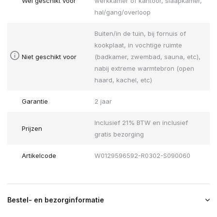
Wel geschikt voor
werkkamer of kantoor, slaapkamer,
hal/gang/overloop
Buiten/in de tuin, bij fornuis of
kookplaat, in vochtige ruimte
Niet geschikt voor
(badkamer, zwembad, sauna, etc),
nabij extreme warmtebron (open
haard, kachel, etc)
Garantie
2 jaar
Inclusief 21% BTW en inclusief
Prijzen
gratis bezorging
Artikelcode
W0129596592-R0302-S090060
Bestel- en bezorginformatie