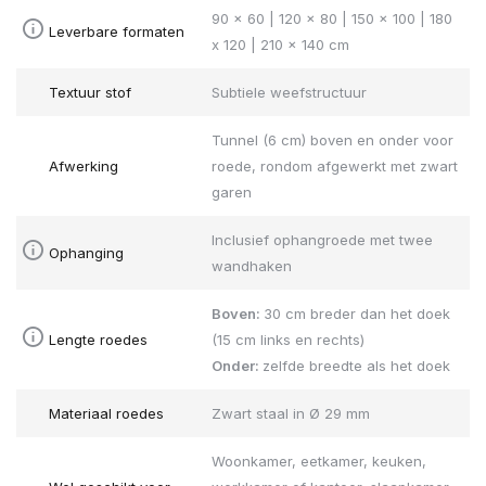
90 x 60 | 120 x 80 | 150 x 100 | 180
Leverbare formaten
x 120 | 210 x 140 cm
Textuur stof
Subtiele weefstructuur
Tunnel (6 cm) boven en onder voor
Afwerking
roede, rondom afgewerkt met zwart
garen
Inclusief ophangroede met twee
Ophanging
wandhaken
Boven:
30 cm breder dan het doek
Lengte roedes
(15 cm links en rechts)
Onder:
zelfde breedte als het doek
Materiaal roedes
Zwart staal in Ø 29 mm
Woonkamer, eetkamer, keuken,