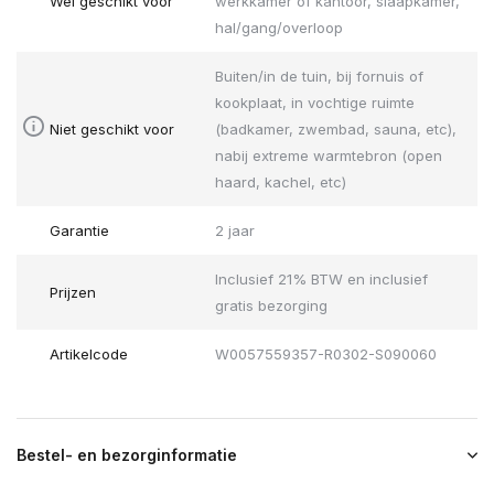
Wel geschikt voor
werkkamer of kantoor, slaapkamer,
hal/gang/overloop
Buiten/in de tuin, bij fornuis of
kookplaat, in vochtige ruimte
Niet geschikt voor
(badkamer, zwembad, sauna, etc),
nabij extreme warmtebron (open
haard, kachel, etc)
Garantie
2 jaar
Inclusief 21% BTW en inclusief
Prijzen
gratis bezorging
Artikelcode
W0057559357-R0302-S090060
Bestel- en bezorginformatie