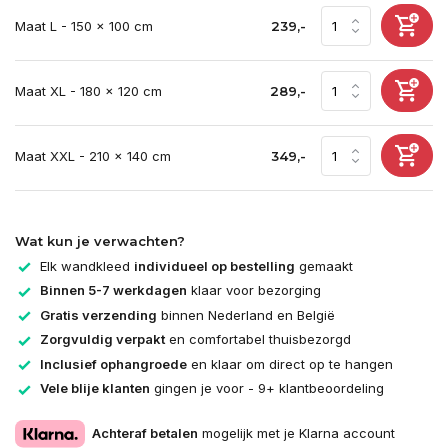
Maat L - 150 x 100 cm
239,-
Maat XL - 180 x 120 cm
289,-
Maat XXL - 210 x 140 cm
349,-
Wat kun je verwachten?
Elk wandkleed
individueel op bestelling
gemaakt
Binnen 5-7 werkdagen
klaar voor bezorging
Gratis verzending
binnen Nederland en België
Zorgvuldig verpakt
en comfortabel thuisbezorgd
Inclusief ophangroede
en klaar om direct op te hangen
Vele blije klanten
gingen je voor - 9+ klantbeoordeling
Achteraf betalen
mogelijk met je Klarna account